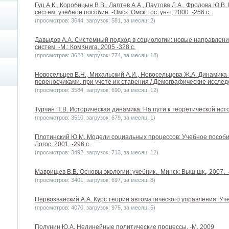
Гуц А.К., Коробицын В.В., Лаптев А.А., Паутова Л.А., Фролова Ю
систем: учебное пособие. -Омск: Омск. гос. ун-т, 2000. -256 с.
(просмотров: 3644, загрузок: 581, за месяц: 2)
Давыдов А.А. Системный подход в социологии: новые направлени
систем. -М.: КомКнига, 2005 -328 с.
(просмотров: 3628, загрузок: 774, за месяц: 18)
Новосельцев В.Н., Михальский А.И., Новосельцева Ж.А. Динамик
переносчиками, при учете их старения / Демографические исследо
(просмотров: 3584, загрузок: 690, за месяц: 12)
Турчин П.В. Историческая динамика: На пути к теоретической истор
(просмотров: 3510, загрузок: 679, за месяц: 1)
Плотинский Ю.М. Модели социальных процессов: Учебное пособие
Логос, 2001. -296 с.
(просмотров: 3492, загрузок: 713, за месяц: 12)
Маврищев В.В. Основы экологии: учебник. -Минск: Выш.шк., 2007. -
(просмотров: 3401, загрузок: 697, за месяц: 8)
Первозванский А.А. Курс теории автоматического управления: Учеб.
(просмотров: 4070, загрузок: 975, за месяц: 5)
Полунин Ю.А. Нелинейные политические процессы. -М, 2009