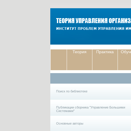
Теория
Практика
Обуч
Поиск по библиотеке
Публикации сборника "Управление Большими
Системами"
Основные авторы