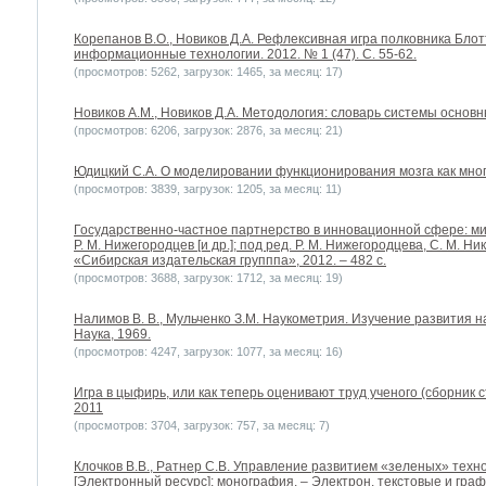
Корепанов В.О., Новиков Д.А. Рефлексивная игра полковника Блот
информационные технологии. 2012. № 1 (47). С. 55-62.
(просмотров: 5262, загрузок: 1465, за месяц: 17)
Новиков А.М., Новиков Д.А. Методология: словарь системы основны
(просмотров: 6206, загрузок: 2876, за месяц: 21)
Юдицкий С.А. О моделировании функционирования мозга как мног
(просмотров: 3839, загрузок: 1205, за месяц: 11)
Государственно-частное партнерство в инновационной сфере: мир
Р. М. Нижегородцев [и др.]; под ред. Р. М. Нижегородцева, С. М. Ни
«Сибирская издательская групппа», 2012. – 482 с.
(просмотров: 3688, загрузок: 1712, за месяц: 19)
Налимов В. В., Мульченко З.М. Наукометрия. Изучение развития н
Наука, 1969.
(просмотров: 4247, загрузок: 1077, за месяц: 16)
Игра в цыфирь, или как теперь оценивают труд ученого (сборник 
2011
(просмотров: 3704, загрузок: 757, за месяц: 7)
Клочков В.В., Ратнер С.В. Управление развитием «зеленых» техн
[Электронный ресурс]: монография. – Электрон. текстовые и граф. 