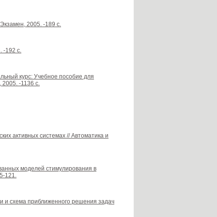
кзамен, 2005. -189 с.
 -192 с.
альный курс: Учебное пособие для
2005. -1136 с.
ких активных системах // Автоматика и
ованных моделей стимулирования в
5-121.
ти и схема приближенного решения задач