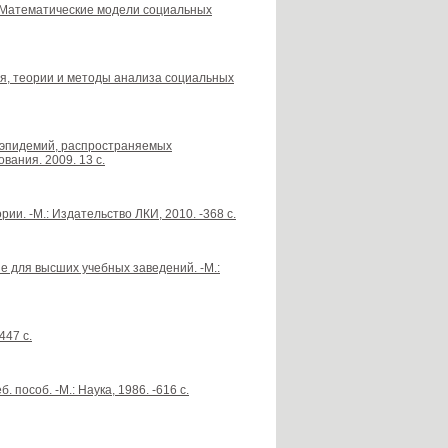
.В. Математические модели социальных
я, теории и методы анализа социальных
а эпидемий, распространяемых
вания. 2009. 13 с.
ии. -М.: Издательство ЛКИ, 2010. -368 с.
 для высших учебных заведений. -М.:
447 с.
 пособ. -М.: Наука, 1986. -616 с.