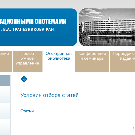
ение
Проект
Электронная
Конференции
Периодиче
Умное
библиотека
и семинары
издани
управление
Условия отбора статей
Статьи
↑