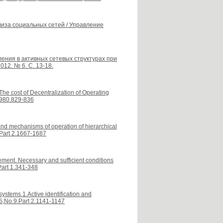
лиза социальных сетей / Управление
ения в активных сетевых структурах при
12. № 6. С. 13-18.
The cost of Decentralization of Operating
1980.829-836
and mechanisms of operation of hierarchical
.Part 2.1667-1687
gement. Necessary and sufficient conditions
.Part 1.341-348
ystems.1.Active identification and
6,No.9.Part 2.1141-1147