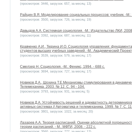
(просмотров: 3446, загрузок: 657, за месяц: 13)
Райцин В.Я. Моделирование социальных процессов: учебник. -М.: Э
(просмотров: 3500, загрузок: 726, за месяц: 19)
Давыдов А.А. Системная социология. -М.: Издательство ЛКИ, 2008.
(просмотров: 3392, загрузок: 687, за месяц: 11)
Кравченко А.И., Тюрина И.О. Социология управления: фундамент
студентов высших учебных заведений. -М.: Академический Проект, 
(просмотров: 3539, загрузок: 579, за месяц: 17)
Смелзер Н. Социология. -М.: Феникс, 1994. - 688 с.
(просмотров: 3694, загрузок: 727, за месяц: 17)
Новиков Д.А., Шохина Т.Е.Механизмы стимулирования в динамичес
Телемеханика. 2003. № 12. С. 94 - 104.
(просмотров: 3793, загрузок: 931, за месяц: 5)
Новиков Д.А. Устойчивость решений и адекватность детерминир
активных системах // Автоматика и телемеханика. 1999. № 7. С. 11
(просмотров: 3801, загрузок: 1022, за месяц: 20)
Лазарев А.А. Теория расписаний. Оценки абсолютной погрешнос
теории расписаний. - М.: МФТИ, 2008. - 222 с.
(просмотров: 3560, загрузок: 777, за месяц: 12)