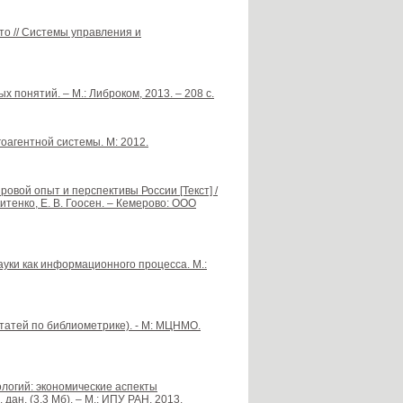
то // Системы управления и
х понятий. – М.: Либроком, 2013. – 208 с.
оагентной системы. М: 2012.
овой опыт и перспективы России [Текст] /
китенко, Е. В. Гоосен. – Кемерово: ООО
ауки как информационного процесса. М.:
статей по библиометрике). - М: МЦНМО.
ологий: экономические аспекты
дан. (3,3 Мб). – М.: ИПУ РАН, 2013.