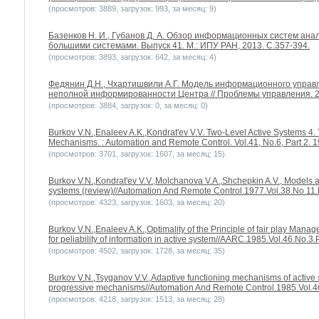
(просмотров: 3889, загрузок: 993, за месяц: 9)
Базенков Н. И., Губанов Д. А. Обзор информационных систем ана
большими системами. Выпуск 41. М.: ИПУ РАН, 2013. С.357-394.
(просмотров: 3893, загрузок: 642, за месяц: 4)
Федянин Д.Н., Чхартишвили А.Г. Модель информационного управл
неполной информированности Центра // Проблемы управления. 20
(просмотров: 3884, загрузок: 0, за месяц: 0)
Burkov V.N.,Enaleev A.K.,Kondrat'ev V.V. Two-Level Active Systems 4. 
Mechanisms. : Automation and Remote Control. Vol.41, No.6, Part 2. 
(просмотров: 3701, загрузок: 1607, за месяц: 15)
Burkov V.N.,Kondrat'ev V.V.,Molchanova V.A.,Shchepkin A.V., Models 
systems (review)//Automation And Remote Control.1977.Vol.38.No 11
(просмотров: 4323, загрузок: 1603, за месяц: 20)
Burkov V.N.,Enaleev A.K.,Optimality of the Principle of fair play Mana
for peliability of information in active system//AARC.1985.Vol.46.No.3
(просмотров: 4502, загрузок: 1728, за месяц: 35)
Burkov V.N.,Tsyganov V.V.,Adaptive functioning mechanisms of active s
progressive mechanisms//Automation And Remote Control.1985.Vol.4
(просмотров: 4218, загрузок: 1513, за месяц: 28)