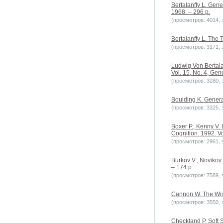
Bertalanffy L. Gen
1968. – 296 p.
(просмотров: 4014, з
Bertalanffy L. The 
(просмотров: 3171, з
Ludwig Von Bertala
Vol. 15, No. 4, Ge
(просмотров: 3280, з
Boulding K. Genera
(просмотров: 3325, з
Boxer P., Kenny V.
Cognition. 1992. Vo
(просмотров: 2961, з
Burkov V., Novikov
– 174 p.
(просмотров: 7589, з
Cannon W. The Wisd
(просмотров: 3550, з
Checkland P. Soft 