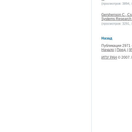
(просмотров: 3894, з
Gershenson C., Cse
Systems Research //
(просмотров: 3291, з
Назад
Публикации 2971 
Начало
|
Пред.
|
9
ИПУ РАН
© 2007.