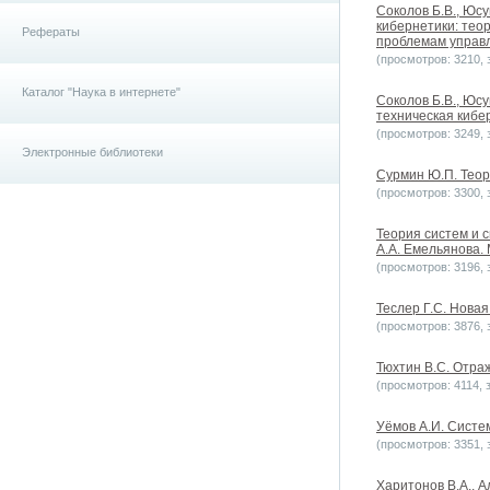
Соколов Б.В., Юс
кибернетики: тео
Рефераты
проблемам управле
(просмотров: 3210, з
Каталог "Наука в интернете"
Соколов Б.В., Юсу
техническая киберн
(просмотров: 3249, з
Электронные библиотеки
Сурмин Ю.П. Теори
(просмотров: 3300, з
Теория систем и 
А.А. Емельянова. 
(просмотров: 3196, з
Теслер Г.С. Новая 
(просмотров: 3876, з
Тюхтин В.С. Отраж
(просмотров: 4114, з
Уёмов А.И. Систем
(просмотров: 3351, з
Харитонов В.А., 