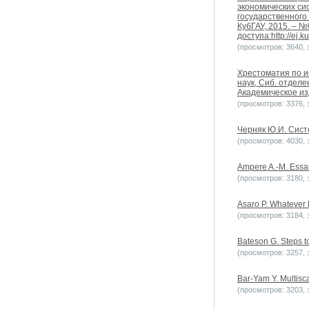
экономических си
государственного
КубГАУ, 2015. – №0
доступа:http://ej.k
(просмотров: 3640, з
Хрестоматия по ис
наук, Сиб. отдел
Академическое изд
(просмотров: 3376, з
Черняк Ю.И. Систе
(просмотров: 4030, з
Ampere A.-M. Essai 
(просмотров: 3180, з
Asaro P. Whatever H
(просмотров: 3184, з
Bateson G. Steps t
(просмотров: 3257, з
Bar-Yam Y. Multisca
(просмотров: 3203, з