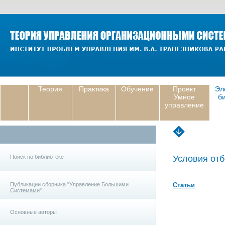
Теория
Практика
Обучение
Проект
Эл
Умное
б
управление
Поиск по библиотеке
Условия отб
Публикации сборника "Управление Большими
Статьи
Системами"
Основные авторы