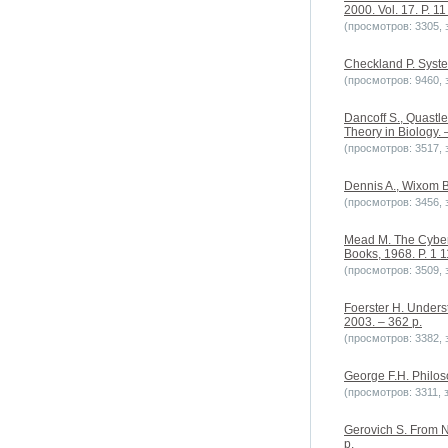
2000. Vol. 17. P. 11
(просмотров: 3305, з
Checkland P. Syste
(просмотров: 9460, з
Dancoff S., Quastle
Theory in Biology. –
(просмотров: 3517, з
Dennis A., Wixom B
(просмотров: 3456, з
Mead M. The Cybern
Books, 1968. P. 1 1
(просмотров: 3509, з
Foerster H. Unders
2003. – 362 p.
(просмотров: 3382, з
George F.H. Philos
(просмотров: 3311, з
Gerovich S. From N
p.