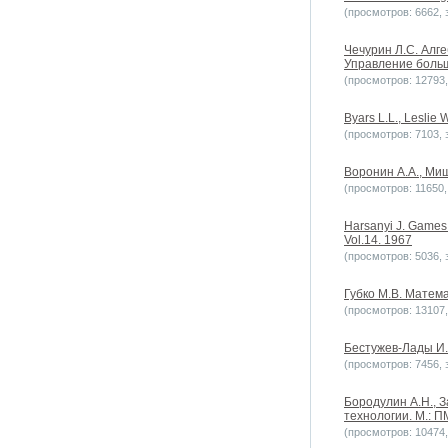
(просмотров: 6662, з
Чечурин Л.С. Алг
Управление больш
(просмотров: 12793, 
Byars L.L., Lesli
(просмотров: 7103, з
Воронин А.А., Миш
(просмотров: 11650, 
Harsanyi J. Games 
Vol.14. 1967
(просмотров: 5036, з
Губко М.В. Матема
(просмотров: 13107, 
Бестужев-Лады И.
(просмотров: 7456, з
Бородулин А.Н., 
технологии. М.: П
(просмотров: 10474, 