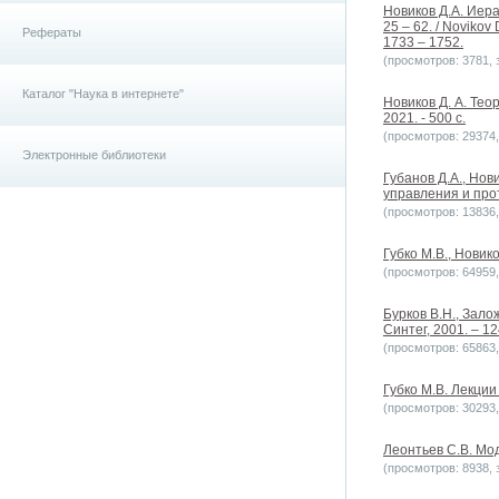
Новиков Д.А. Иер
25 – 62. / Novikov 
Рефераты
1733 – 1752.
(просмотров: 3781, з
Каталог "Наука в интернете"
Новиков Д. А. Тео
2021. - 500 с.
(просмотров: 29374, 
Электронные библиотеки
Губанов Д.А., Но
управления и про
(просмотров: 13836, 
Губко М.В., Новик
(просмотров: 64959, 
Бурков В.Н., Зало
Синтег, 2001. – 12
(просмотров: 65863, 
Губко М.В. Лекции
(просмотров: 30293, 
Леонтьев С.В. Мо
(просмотров: 8938, з