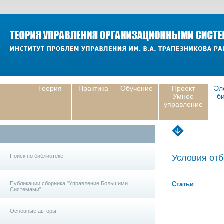
Теория
Практика
Обучение
Проект
Эл
Умное
б
управление
Поиск по библиотеке
Условия отб
Публикации сборника "Управление Большими
Статьи
Системами"
Основные авторы