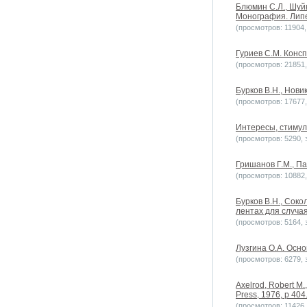
Блюмин С.Л., Шуй
Монография. Липец
(просмотров: 11904, 
Гуриев С.М. Консп
(просмотров: 21851, 
Бурков В.Н., Новик
(просмотров: 17677, 
Интересы, стимулы
(просмотров: 5290, з
Гришанов Г.М., Па
(просмотров: 10882, 
Бурков B.H., Сок
лентах для случая
(просмотров: 5164, з
Лузгина О.А. Осн
(просмотров: 6279, з
Axelrod, Robert M.,
Press, 1976, p 404
(просмотров: 11426, 