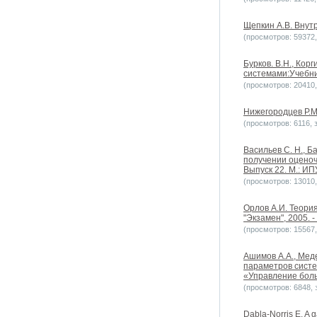
Щепкин А.В. Внут
(просмотров: 59372, 
Бурков. В.Н., Кор
системами:Учебник
(просмотров: 20410, 
Нижегородцев Р.М. 
(просмотров: 6116, з
Васильев С. Н., Б
получении оценоч
Выпуск 22. М.: ИП
(просмотров: 13010, 
Орлов А.И. Теори
"Экзамен", 2005. -
(просмотров: 15567, 
Ашимов А.А., Мед
параметров систе
«Управление бол
(просмотров: 6848, з
Dabla-Norris E. A g