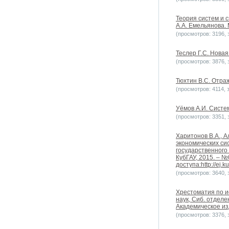
Теория систем и 
А.А. Емельянова. 
(просмотров: 3196, з
Теслер Г.С. Новая 
(просмотров: 3876, з
Тюхтин В.С. Отраж
(просмотров: 4114, з
Уёмов А.И. Систем
(просмотров: 3351, з
Харитонов В.А., 
экономических си
государственного
КубГАУ, 2015. – №0
доступа:http://ej.k
(просмотров: 3640, з
Хрестоматия по ис
наук, Сиб. отдел
Академическое изд
(просмотров: 3376, з