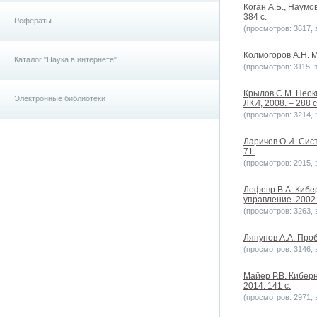
Коган А.Б., Наумо
384 с.
Рефераты
(просмотров: 3617, з
Колмогоров А.Н. М
Каталог "Наука в интернете"
(просмотров: 3115, з
Крылов С.М. Неок
Электронные библиотеки
ЛКИ, 2008. – 288 с
(просмотров: 3214, з
Ларичев О.И. Сист
71.
(просмотров: 2915, з
Лефевр В.А. Кибе
управление. 2002. 
(просмотров: 3263, з
Ляпунов А.А. Проб
(просмотров: 3146, з
Майер Р.В. Кибер
2014. 141 c.
(просмотров: 2971, з