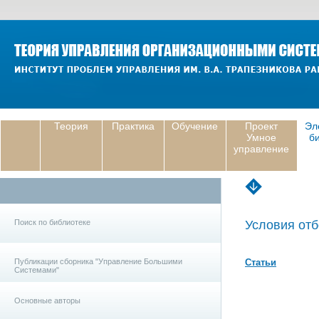
Теория
Практика
Обучение
Проект
Эл
Умное
б
управление
Поиск по библиотеке
Условия отб
Публикации сборника "Управление Большими
Статьи
Системами"
Основные авторы