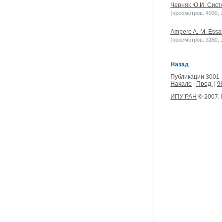
Черняк Ю.И. Систе
(просмотров: 4030, з
Ampere A.-M. Essai 
(просмотров: 3180, з
Назад
Публикации 3001 
Начало
|
Пред.
|
9
ИПУ РАН
© 2007.