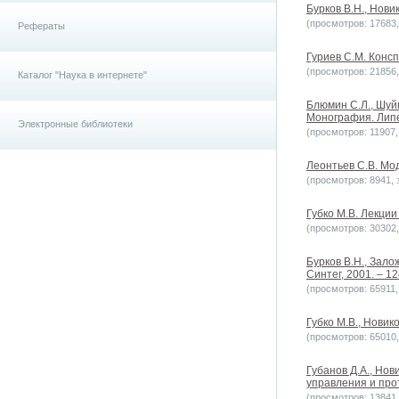
Бурков В.Н., Новик
(просмотров: 17683, 
Рефераты
Гуриев С.М. Консп
(просмотров: 21856, 
Каталог "Наука в интернете"
Блюмин С.Л., Шуй
Монография. Липец
Электронные библиотеки
(просмотров: 11907, 
Леонтьев С.В. Мо
(просмотров: 8941, з
Губко М.В. Лекции
(просмотров: 30302, 
Бурков В.Н., Зало
Синтег, 2001. – 12
(просмотров: 65911, 
Губко М.В., Новик
(просмотров: 65010, 
Губанов Д.А., Но
управления и про
(просмотров: 13841, 