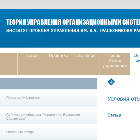
Теория
Практика
Обучение
Проект
Эл
Умное
б
управление
Поиск по библиотеке
Условия отб
Публикации сборника "Управление Большими
Статьи
Системами"
Основные авторы