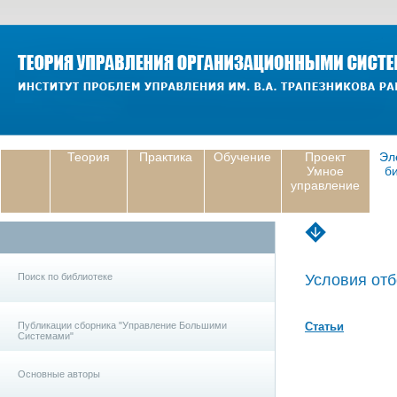
Теория
Практика
Обучение
Проект
Эл
Умное
б
управление
Поиск по библиотеке
Условия отб
Публикации сборника "Управление Большими
Статьи
Системами"
Основные авторы