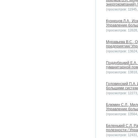
Крючков О.А. Мод
энергокомпаний) 
(просмотров: 11945, 
Кузнецов Л.А., И
Управление больш
(просмотров: 12628, 
Муравьева В.С., 
предприятии/ Упр
(просмотров: 13624, 
Поддубецкий Е.А.
гуманитарной пом
(просмотров: 13818, 
Головинский П.А.
большими системам
(просмотров: 12273, 
Блюмин С.Л., Мил
Управление больш
(просмотров: 13564, 
Беленький С.Л. Р
полезности / Упра
(просмотров: 12431, 