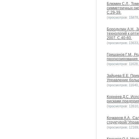
Блюмин С.Л., Том
симметричных окр
С.29-39.
(просмотров: 15878, 
Бородулин А.Н., 
технологий к опт
2007. С.40-60.
(просмотров: 13633, 
Гришанов Г.М., Р
прогнозирования 
(просмотров: 11628, 
Зайцева Е.Е. При
Управление больш
(просмотров: 11640, 
Корнеев Д.С. Исп
рисками предприя
(просмотров: 12610, 
Кочкаров А.А., С
структурой/ Упра
(просмотров: 12169, 