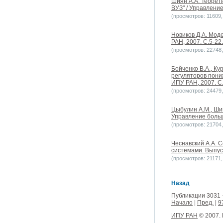
Шиян А.А. Теорет
ВУЗ" / Управление
(просмотров: 11609, 
Новиков Д.А. Мод
РАН, 2007. С.5-22.
(просмотров: 22748, 
Бойченко В.А., Ку
регуляторов пони
ИПУ РАН, 2007. С.
(просмотров: 24479, 
Цыбулин А.М., Ши
Управление больш
(просмотров: 21704, 
Чеснавский А.А. 
системами. Выпуск
(просмотров: 21171, 
Назад
Публикации 3031 
Начало
|
Пред.
|
9
ИПУ РАН
© 2007.