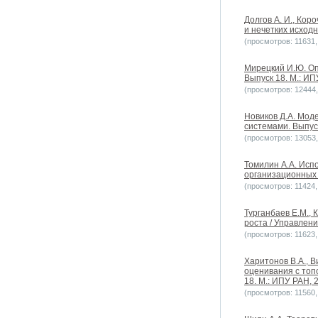
Долгов А. И., Ко
и нечетких исходн
(просмотров: 11631, 
Мирецкий И.Ю. Оп
Выпуск 18. М.: ИП
(просмотров: 12444, 
Новиков Д.А. Мо
системами. Выпуск
(просмотров: 13053, 
Томилин А.А. Исп
организационных 
(просмотров: 11424, 
Турганбаев Е.М.,
роста / Управлени
(просмотров: 11623, 
Харитонов В.А., 
оценивания с топ
18. М.: ИПУ РАН, 
(просмотров: 11560, 