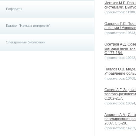
Искаков М.Б. Равн
системами. Выпуск
Рефераты
(просмотров: 11300, 
Озернов Р.С. Пос
Каталог "Наука в интернете"
авиации / Управле
(просмотров: 10643, 
Электронные библиотеки
Осетров А.Д. Сов
методов нечетких
С.177-184.
(просмотров: 10942, 
Павлов О.В. Моде
Управление больш
(просмотров: 13408, 
Савин А.Г. Задач
торгово-развлека
С.202-217.
(просмотров: 10694, 
Ашимов А.А., Сага
регулирования ра
2007. С.5-28.
(просмотров: 14753, 