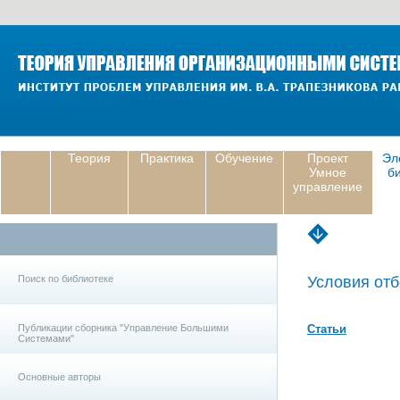
Теория
Практика
Обучение
Проект
Эл
Умное
б
управление
Поиск по библиотеке
Условия отб
Публикации сборника "Управление Большими
Статьи
Системами"
Основные авторы