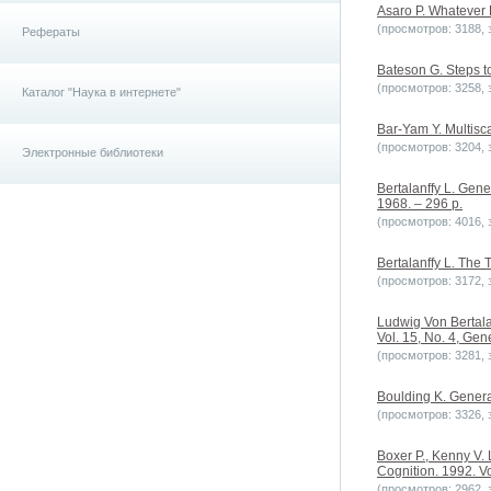
Asaro P. Whatever H
(просмотров: 3188, з
Рефераты
Bateson G. Steps t
(просмотров: 3258, з
Каталог "Наука в интернете"
Bar-Yam Y. Multisca
(просмотров: 3204, з
Электронные библиотеки
Bertalanffy L. Gen
1968. – 296 p.
(просмотров: 4016, з
Bertalanffy L. The 
(просмотров: 3172, з
Ludwig Von Bertala
Vol. 15, No. 4, Ge
(просмотров: 3281, з
Boulding K. Genera
(просмотров: 3326, з
Boxer P., Kenny V.
Cognition. 1992. Vo
(просмотров: 2962, з