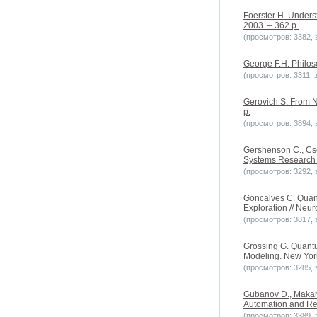
Foerster H. Unders
2003. – 362 p.
(просмотров: 3382, з
George F.H. Philos
(просмотров: 3311, з
Gerovich S. From N
p.
(просмотров: 3894, з
Gershenson C., Cse
Systems Research //
(просмотров: 3292, з
Goncalves C. Quan
Exploration // Neur
(просмотров: 3817, з
Grossing G. Quantu
Modeling. New York
(просмотров: 3285, з
Gubanov D., Makaren
Automation and Rem
(просмотров: 3389, з