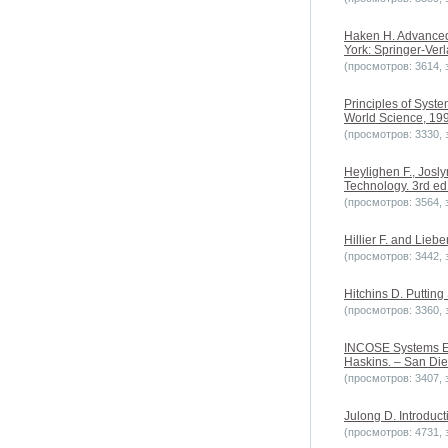
Haken H. Advanced 
York: Springer-Verl
(просмотров: 3614, з
Principles of Syst
World Science, 1992
(просмотров: 3330, з
Heylighen F., Josl
Technology. 3rd ed
(просмотров: 3564, з
Hillier F. and Lieb
(просмотров: 3442, з
Hitchins D. Putting
(просмотров: 3360, з
INCOSE Systems Eng
Haskins. – San Die
(просмотров: 3407, з
Julong D. Introduct
(просмотров: 4731, з