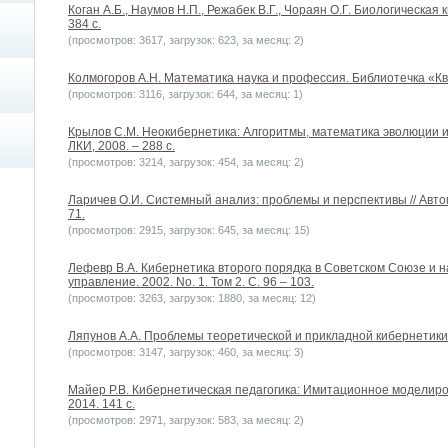
Коган А.Б., Наумов Н.П., Режабек В.Г., Чораян О.Г. Биологическая
384 с.
(просмотров: 3617, загрузок: 623, за месяц: 2)
Колмогоров А.Н. Математика наука и профессия. Библиотечка «Кван
(просмотров: 3116, загрузок: 644, за месяц: 1)
Крылов С.М. Неокибернетика: Алгоритмы, математика эволюции и
ЛКИ, 2008. – 288 с.
(просмотров: 3214, загрузок: 454, за месяц: 2)
Ларичев О.И. Системный анализ: проблемы и перспективы // Автом
71.
(просмотров: 2915, загрузок: 645, за месяц: 15)
Лефевр В.А. Кибернетика второго порядка в Советском Союзе и н
управление. 2002. No. 1. Том 2. С. 96 – 103.
(просмотров: 3263, загрузок: 1880, за месяц: 12)
Ляпунов А.А. Проблемы теоретической и прикладной кибернетики. М
(просмотров: 3147, загрузок: 460, за месяц: 3)
Майер Р.В. Кибернетическая педагогика: Имитационное моделиро
2014. 141 c.
(просмотров: 2971, загрузок: 583, за месяц: 2)