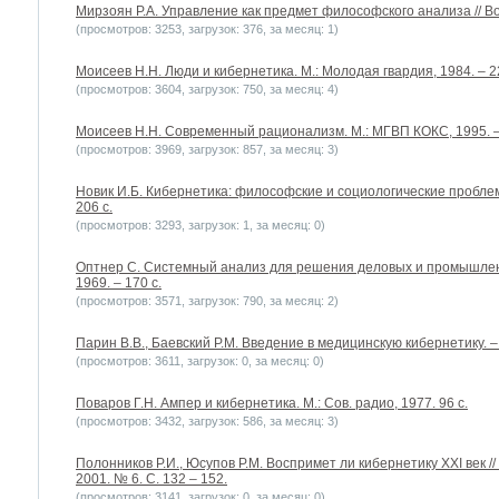
Мирзоян Р.А. Управление как предмет философского анализа // Во
(просмотров: 3253, загрузок: 376, за месяц: 1)
Моисеев Н.Н. Люди и кибернетика. М.: Молодая гвардия, 1984. – 2
(просмотров: 3604, загрузок: 750, за месяц: 4)
Моисеев Н.Н. Современный рационализм. М.: МГВП КОКС, 1995. –
(просмотров: 3969, загрузок: 857, за месяц: 3)
Новик И.Б. Кибернетика: философские и социологические проблемы.
206 с.
(просмотров: 3293, загрузок: 1, за месяц: 0)
Оптнер С. Системный анализ для решения деловых и промышленн
1969. – 170 с.
(просмотров: 3571, загрузок: 790, за месяц: 2)
Парин В.В., Баевский Р.М. Введение в медицинскую кибернетику. – 
(просмотров: 3611, загрузок: 0, за месяц: 0)
Поваров Г.Н. Ампер и кибернетика. М.: Сов. радио, 1977. 96 с.
(просмотров: 3432, загрузок: 586, за месяц: 3)
Полонников Р.И., Юсупов Р.М. Воспримет ли кибернетику ХХІ век 
2001. № 6. С. 132 – 152.
(просмотров: 3141, загрузок: 0, за месяц: 0)