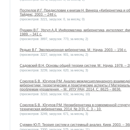
Поспелов И.Г. Предисловие к книгам Н. Винера «Кибернетика и об
Тайдекс, 2003. – 248 с.
(просмотров: 3221, загрузок: 0, за месяц: 0)
Пушкин В.Г., Урсул А.Д. Информатика, кибернетика, интеллект: ф
1989. – 341 с.
(просмотров: 3897, загрузок: 773, за месяц: 2)
Редько В.Г. Эволюционная кибернетика. М.: Наука, 2003. – 156 c.
(просмотров: 3227, загрузок: 901, за месяц: 2)
Садовский В.Н. Основы общей теории систем. М.: Наука, 1978. – 2
(просмотров: 3239, загрузок: 620, за месяц: 3)
Соколов Б.В., Юсупов Р.М. Анализ междисциплинарного взаимод
кибернетики: теоретические и практические аспекты // Материалы
проблемам управления. – М.: ИПУ РАН, 2014. С. 8625 – 8636.
(просмотров: 3210, загрузок: 632, за месяц: 10)
Соколов Б.В., Юсупов Р.М. Неокибернетика в современной структу
техническая кибернетика. 2014. № 2(3). С. 3 – 10.
(просмотров: 3249, загрузок: 671, за месяц: 3)
Сурмин Ю.П. Теория систем и системный анализ. Киев, 2003. – 368
(просмотров: 3300, загрузок: 575, за месяц: 11)