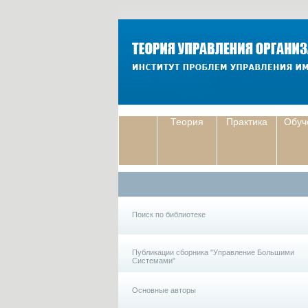
Теория
Практика
Обуч
Поиск по библиотеке
Публикации сборника "Управление Большими
Системами"
Основные авторы