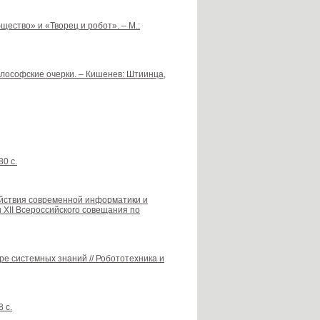
щество» и «Творец и робот». – М.:
илософские очерки. – Кишенев: Штиинца,
80 с.
ействия современной информатики и
 XII Всероссийского совещания по
ре системных знаний // Робототехника и
 с.