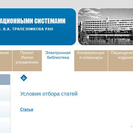
ение
Проект
Электронная
Конференции
Периодиче
Умное
библиотека
и семинары
издани
управление
Условия отбора статей
Статьи
↓