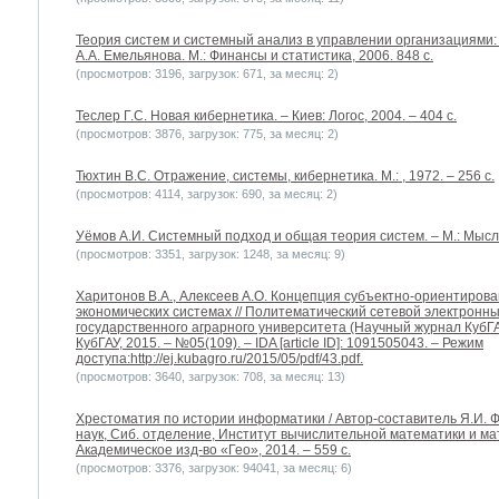
Теория систем и системный анализ в управлении организациями: 
А.А. Емельянова. М.: Финансы и статистика, 2006. 848 с.
(просмотров: 3196, загрузок: 671, за месяц: 2)
Теслер Г.С. Новая кибернетика. – Киев: Логос, 2004. – 404 с.
(просмотров: 3876, загрузок: 775, за месяц: 2)
Тюхтин В.С. Отражение, системы, кибернетика. М.: , 1972. – 256 с.
(просмотров: 4114, загрузок: 690, за месяц: 2)
Уёмов А.И. Системный подход и общая теория систем. – М.: Мысль,
(просмотров: 3351, загрузок: 1248, за месяц: 9)
Харитонов В.А., Алексеев А.О. Концепция субъектно-ориентирова
экономических системах // Политематический сетевой электронн
государственного аграрного университета (Научный журнал КубГА
КубГАУ, 2015. – №05(109). – IDA [article ID]: 1091505043. – Режим
доступа:http://ej.kubagro.ru/2015/05/pdf/43.pdf.
(просмотров: 3640, загрузок: 708, за месяц: 13)
Хрестоматия по истории информатики / Автор-составитель Я.И. Фет 
наук, Сиб. отделение, Институт вычислительной математики и ма
Академическое изд-во «Гео», 2014. – 559 с.
(просмотров: 3376, загрузок: 94041, за месяц: 6)