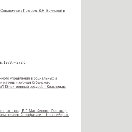
Справочник / Под ред. В.Н. Волковой и
 1978. – 272 с.
нного управления в социальных и
ый научный журнал Кубанского
У) [Электронный ресурс]. – Краснодар:
; отв. ред. Б.Г. Михайленко; Рос. акад.
тематической геофизики. – Новосибирск: