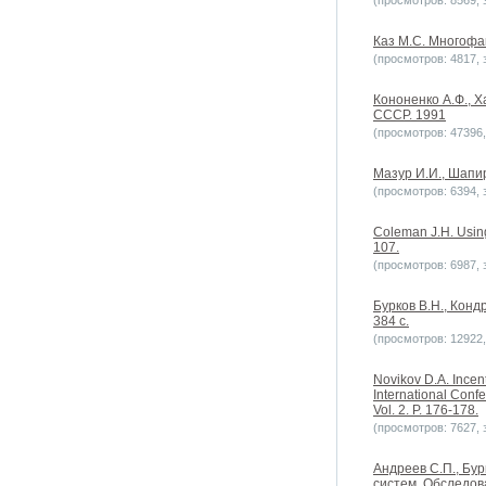
(просмотров: 8569, з
Каз М.С. Многофак
(просмотров: 4817, з
Кононенко А.Ф., Х
СССР. 1991
(просмотров: 47396, 
Мазур И.И., Шапи
(просмотров: 6394, з
Coleman J.H. Using
107.
(просмотров: 6987, з
Бурков В.Н., Кон
384 с.
(просмотров: 12922, 
Novikov D.A. Incent
International Conf
Vol. 2. P. 176-178.
(просмотров: 7627, з
Андреев С.П., Бу
систем. Обследов