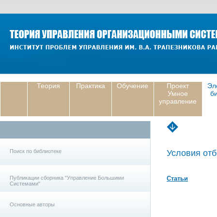
Теория
Практика
Обучение
Проект
Эл
Умное
б
управление
Поиск по библиотеке
Условия отб
Публикации сборника "Управление Большими
Статьи
Системами"
Основные авторы