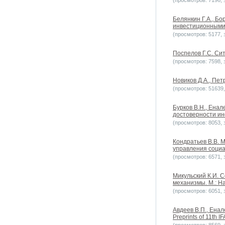
(просмотров: 7196, з
Белянкин Г.А., Бо
инвестиционными 
(просмотров: 5177, з
Поспелов Г.С. Сит
(просмотров: 7598, з
Новиков Д.А., Пет
(просмотров: 51639, 
Бурков B.H., Енал
достоверности инф
(просмотров: 8053, з
Кондратьев В.В. 
управления социа
(просмотров: 6571, з
Микульский К.И. 
механизмы. М.: На
(просмотров: 6051, з
Авдеев В.П., Енале
Preprints of 11th 