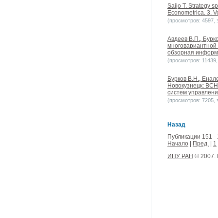
Saijo T. Strategy s
Econometrica. 3. V
(просмотров: 4597, з
Авдеев В.П., Бурк
многовариантной 
обзорная информа
(просмотров: 11439, 
Бурков B.H., Ена
Новокузнецк: ВСН
систем управлени
(просмотров: 7205, з
Назад
Публикации 151 - 
Начало
|
Пред.
|
1
ИПУ РАН
© 2007.