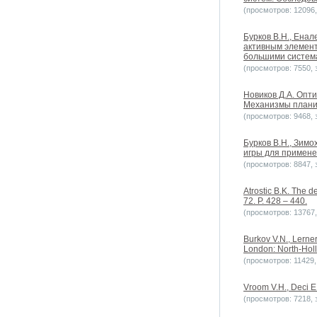
(просмотров: 12096, 
Бурков B.H., Енал
активным элемен
большими систем
(просмотров: 7550, з
Новиков Д.А. Опт
Механизмы планир
(просмотров: 9468, з
Бурков B.H., Зимо
игры для примене
(просмотров: 8847, з
Atrostic B.K. The 
72. P. 428 – 440.
(просмотров: 13767, 
Burkov V.N., Lerner
London: North-Holl
(просмотров: 11429, 
Vroom V.H., Deci 
(просмотров: 7218, з