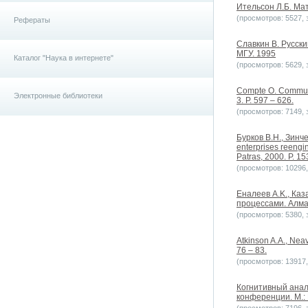
Ительсон Л.Б. Мат
(просмотров: 5527, з
Рефераты
Славкин В. Русски
МГУ. 1995
Каталог "Наука в интернете"
(просмотров: 5629, з
Compte O. Communic
Электронные библиотеки
3. P. 597 – 626.
(просмотров: 7149, з
Бурков В.Н., Зинче
enterprises reeng
Patras, 2000. P. 15
(просмотров: 10296, 
Еналеев A.K., Ка
процессами. Алма
(просмотров: 5380, з
Atkinson A.A., Neav
76 – 83.
(просмотров: 13917, 
Когнитивный анал
конференции. М.: 