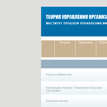
Теория
Практика
Обуч
Поиск по библиотеке
Публикации сборника "Управление Большими
Системами"
Основные авторы