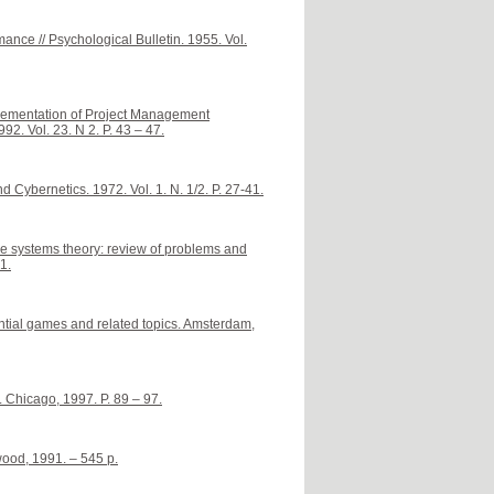
ance // Psychological Bulletin. 1955. Vol.
mplementation of Project Management
92. Vol. 23. N 2. P. 43 – 47.
d Cybernetics. 1972. Vol. 1. N. 1/2. P. 27-41.
ve systems theory: review of problems and
1.
rential games and related topics. Amsterdam,
 Chicago, 1997. P. 89 – 97.
ood, 1991. – 545 p.