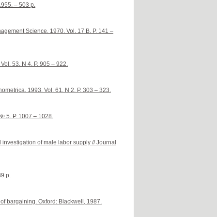
1955. – 503 p.
agement Science. 1970. Vol. 17 B. P. 141 –
Vol. 53. N 4. P. 905 – 922.
nometrica. 1993. Vol. 61. N 2. P. 303 – 323.
№ 5. P. 1007 – 1028.
nvestigation of male labor supply // Journal
9 p.
of bargaining. Oxford: Blackwell, 1987.