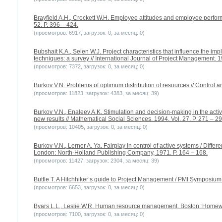
Brayfield A.H., Crockett W.H. Employee attitudes and employee perform
52. P. 396 – 424.
(просмотров: 6917, загрузок: 0, за месяц: 0)
Bubshait K.A., Selen W.J. Project characteristics that influence the i
techniques: a survey // International Journal of Project Management. 19
(просмотров: 7372, загрузок: 0, за месяц: 0)
Burkov V.N. Problems of optimum distribution of resources // Control an
(просмотров: 11823, загрузок: 4383, за месяц: 39)
Burkov V.N., Enaleev A.K. Stimulation and decision-making in the acti
new results // Mathematical Social Sciences. 1994. Vol. 27. P. 271 – 29
(просмотров: 10405, загрузок: 0, за месяц: 0)
Burkov V.N., Lerner A. Ya. Fairplay in control of active systems / Diffe
London: North-Holland Publishing Company, 1971. P. 164 – 168.
(просмотров: 11427, загрузок: 2304, за месяц: 39)
Buttle T. A Hitchhiker’s guide to Project Management / PMI Symposium.
(просмотров: 6653, загрузок: 0, за месяц: 0)
Byars L.L., Leslie W.R. Human resource management. Boston: Homew
(просмотров: 7100, загрузок: 0, за месяц: 0)