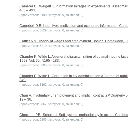
Camerer C., Weigelt K. Information mirages in experimental asset marke
463 – 493.
(просмотров: 6190, загрузок: 0, за месяц: 0)
Campbell D.E. Incentives, motivation and economic information. Cambr
(просмотров: 6629, загрузок: 0, за месяц: 0)
Cartter A.M. Theory of wages and employment. Boston: Homewood, 19
(просмотров: 6210, загрузок: 0, за месяц: 0)
Chander P., Wilde L. A general characterization of optimal income tax
1998. Vol. 65. P.165 - 183.
(просмотров: 6205, загрузок: 0, за месяц: 0)
Chander P., Wilde L. Corruption in tax administration // Journal of publ
349.
(просмотров: 6192, загрузок: 0, за месяц: 0)
Chari V. Involuntary unemployment and implicit contracts // Quarterly
19 – 36.
(просмотров: 5867, загрузок: 0, за месяц: 0)
Checland P.B., Scholes I. Soft systems methodology in action. Chichest
(просмотров: 6106, загрузок: 0, за месяц: 0)