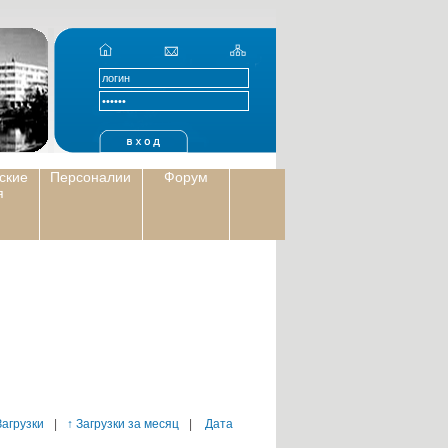
ские
Персоналии
Форум
я
Загрузки
|
↑ Загрузки за месяц
|
Дата