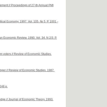
gement // Proceedings of 27-th Annual PMI
litical Economy. 1997. Vol. 105. № 5. P. 1001 -
an Economic Review. 1990. Vol. 34. N 2/3. P.
om voters // Review of Economic Studies.
unger // Review of Economic Studies. 1987.
248 p.
dge // Journal of Economic Theory. 1993.