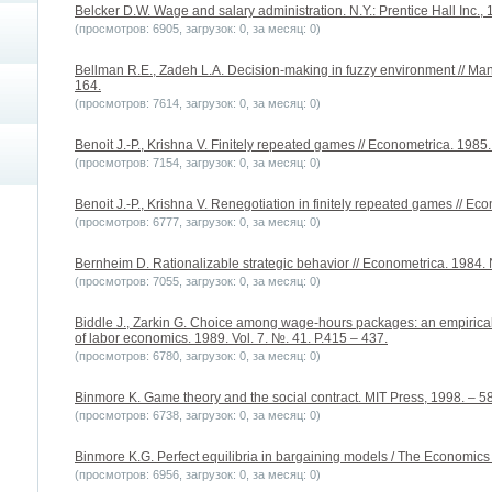
Belcker D.W. Wage and salary administration. N.Y.: Prentice Hall Inc., 
(просмотров: 6905, загрузок: 0, за месяц: 0)
Bellman R.E., Zadeh L.A. Decision-making in fuzzy environment // Man
164.
(просмотров: 7614, загрузок: 0, за месяц: 0)
Benoit J.-P., Krishna V. Finitely repeated games // Econometrica. 1985. 
(просмотров: 7154, загрузок: 0, за месяц: 0)
Benoit J.-P., Krishna V. Renegotiation in finitely repeated games // Eco
(просмотров: 6777, загрузок: 0, за месяц: 0)
Bernheim D. Rationalizable strategic behavior // Econometrica. 1984. 
(просмотров: 7055, загрузок: 0, за месяц: 0)
Biddle J., Zarkin G. Choice among wage-hours packages: an empirical i
of labor economics. 1989. Vol. 7. №. 41. P.415 – 437.
(просмотров: 6780, загрузок: 0, за месяц: 0)
Binmore K. Game theory and the social contract. MIT Press, 1998. – 58
(просмотров: 6738, загрузок: 0, за месяц: 0)
Binmore K.G. Perfect equilibria in bargaining models / The Economics 
(просмотров: 6956, загрузок: 0, за месяц: 0)