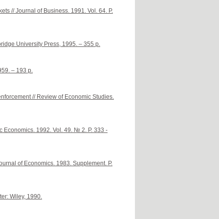
ts // Journal of Business. 1991. Vol. 64. P.
idge University Press, 1995. – 355 p.
59. – 193 p.
 enforcement // Review of Economic Studies.
ic Economics. 1992. Vol. 49. № 2. P. 333 -
 Journal of Economics. 1983. Supplement. P.
er: Wiley, 1990.