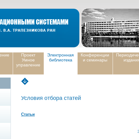
ение
Проект
Электронная
Конференции
Периодиче
Умное
библиотека
и семинары
издани
управление
Условия отбора статей
Статьи