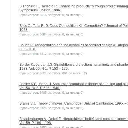
Blanchard F., Hassold R. Enhancing productivity trough project mana
Symposium. Boston, 1996.
(просмотров: 6515, загрузок: 0, за месяц: 0)
Bliss C., Tella R. D. Does Competition Kill Corruption? // Journal of Po
1023.
(просмотров: 6684, загрузок: 0, за месяц: 0)
Bolton P. Renegotiation and the dynamics of contract design // Europe
303 – 310.
(просмотров: 6512, загрузок: 0, за месяц: 0)
Border K., Jordan J.S. Straightforward elections, unanimity and phant
1983. Vol. 50. N 1. P. 153 – 170.
(просмотров: 9621, загрузок: 801, за месяц: 2)
Border K.C., Sobel J. Samurai accountant: a theory of auditing and pl
Vol. 54. № 3. P. 525 – 540.
(просмотров: 6405, загрузок: 0, за месяц: 0)
Brams S.J. Theory of moves. Cambridge: Univ. of Cambridge, 1995. – 
(просмотров: 6728, загрузок: 0, за месяц: 0)
Brandenburger A., Dekel E. Hierarchies of beliefs and common knowle
Vol. 59. P. 189 – 198.
(просмотров: 6953, загрузок: 0, за месяц: 0)