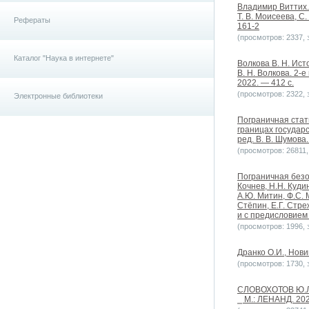
Владимир Виттих. 
Т. В. Моисеева, С
Рефераты
161-2
(просмотров: 2337, з
Каталог "Наука в интернете"
Волкова В. Н. Ист
В. Н. Волкова. 2-
2022. — 412 с.
(просмотров: 2322, з
Электронные библиотеки
Пограничная стат
границах государс
ред. В. В. Шумова.
(просмотров: 26811, 
Пограничная безоп
Кочнев, Н.Н. Кудин
А.Ю. Митин, Ф.С. 
Стёпин, Е.Г. Стре
и с предисловием Н
(просмотров: 1996, з
Дранко О.И., Новик
(просмотров: 1730, з
СЛОВОХОТОВ Ю.Л.
⎯ М.: ЛЕНАНД. 202