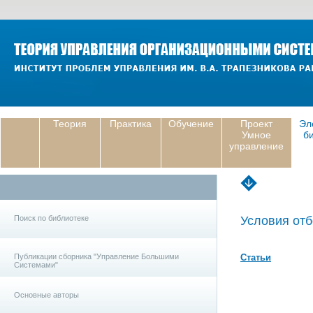
Теория
Практика
Обучение
Проект
Эл
Умное
б
управление
Поиск по библиотеке
Условия отб
Публикации сборника "Управление Большими
Статьи
Системами"
Основные авторы