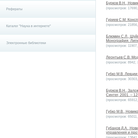
Бурков В.Н., Новик
(просмотров: 17690, 
Рефераты
Гуриев С.М. Консп
(просмотров: 21856, 
Каталог "Наука в интернете"
Блюмин С.Л., Шуй
Монография. Липец
Электронные библиотеки
(просмотров: 11907, 
Леонтьев С.В. Мо
(просмотров: 8942, з
Губко М.В. Лекции
(просмотров: 30303, 
Бурков В.Н., Зало
Синтег, 2001. – 12
(просмотров: 65912, 
Губко М.В., Новик
(просмотров: 65011, 
Губанов Д.А., Но
управления и про
(просмотров: 13841, 