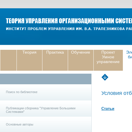
Теория
Практика
Обучение
Проект
Эл
Умное
б
управление
Поиск по библиотеке
Условия отб
Публикации сборника "Управление Большими
Статьи
Системами"
Основные авторы