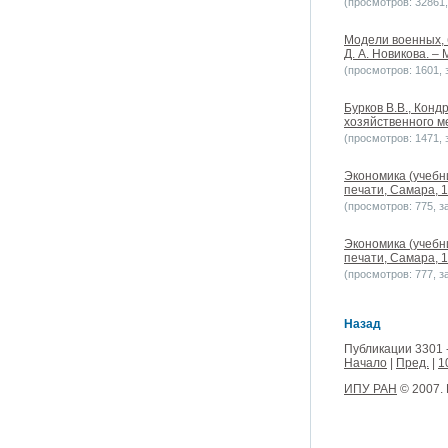
(просмотров: 32861, 
Модели военных, 
Д. А. Новикова. – 
(просмотров: 1601, з
Бурков В.В., Конд
хозяйственного ме
(просмотров: 1471, з
Экономика (учебн
печати, Самара, 1
(просмотров: 775, за
Экономика (учебн
печати, Самара, 1
(просмотров: 777, за
Назад
Публикации 3301 
Начало
|
Пред.
|
1
ИПУ РАН
© 2007.