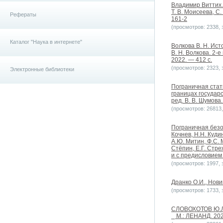
Владимир Виттих. 
Т. В. Моисеева, С
Рефераты
161-2
(просмотров: 2338, з
Каталог "Наука в интернете"
Волкова В. Н. Ист
В. Н. Волкова. 2-
2022. — 412 с.
(просмотров: 2323, з
Электронные библиотеки
Пограничная стат
границах государс
ред. В. В. Шумова.
(просмотров: 26813, 
Пограничная безоп
Кочнев, Н.Н. Кудин
А.Ю. Митин, Ф.С. 
Стёпин, Е.Г. Стре
и с предисловием Н
(просмотров: 1997, з
Дранко О.И., Новик
(просмотров: 1733, з
СЛОВОХОТОВ Ю.Л.
⎯ М.: ЛЕНАНД. 202