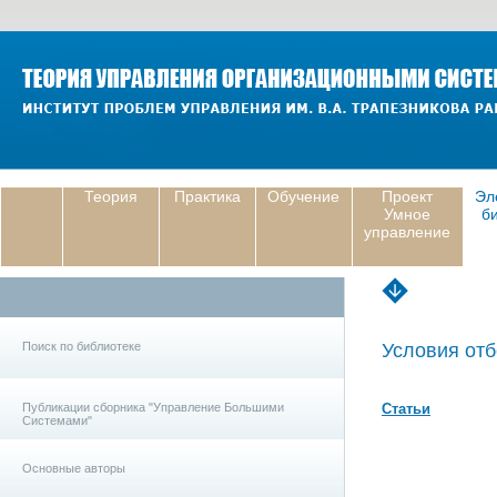
Теория
Практика
Обучение
Проект
Эл
Умное
б
управление
Поиск по библиотеке
Условия отб
Публикации сборника "Управление Большими
Статьи
Системами"
Основные авторы