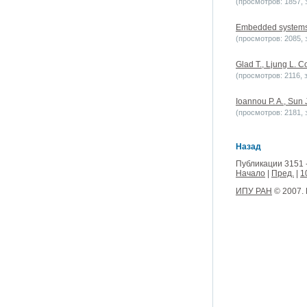
(просмотров: 1857, з
Embedded systems
(просмотров: 2085, з
Glad T., Ljung L. C
(просмотров: 2116, з
Ioannou P. A., Sun 
(просмотров: 2181, з
Назад
Публикации 3151 
Начало
|
Пред.
|
1
ИПУ РАН
© 2007.