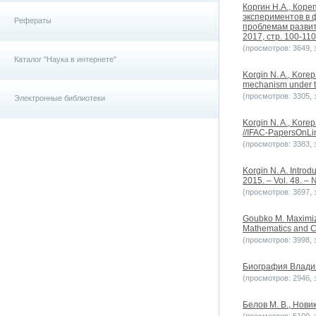
Коргин Н.А., Кор
экспериментов в 
Рефераты
проблемам развити
2017, стр. 100-110
(просмотров: 3649, з
Каталог "Наука в интернете"
Korgin N. A., Korep
mechanism under tra
(просмотров: 3305, з
Электронные библиотеки
Korgin N. A., Kore
//IFAC-PapersOnLin
(просмотров: 3383, з
Korgin N. A. Introd
2015. – Vol. 48. – 
(просмотров: 3697, з
Goubko M. Maximizi
Mathematics and Co
(просмотров: 3998, з
Биография Влади
(просмотров: 2946, з
Белов М. В., Нови