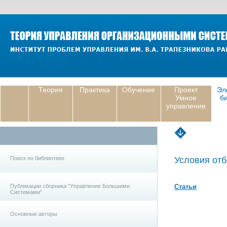
Теория
Практика
Обучение
Проект
Эл
Умное
б
управление
Поиск по библиотеке
Условия отб
Публикации сборника "Управление Большими
Статьи
Системами"
Основные авторы