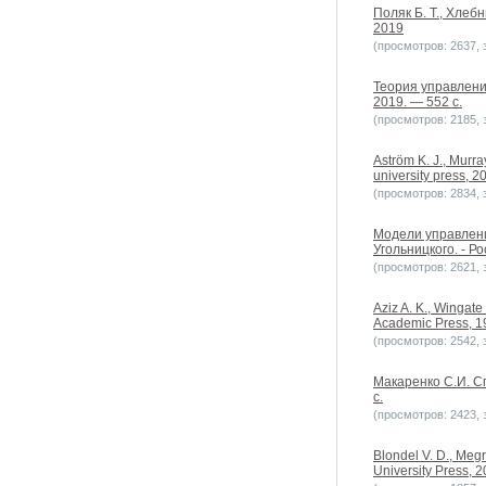
Поляк Б. Т., Хлеб
2019
(просмотров: 2637, з
Теория управлени
2019. — 552 с.
(просмотров: 2185, з
Aström K. J., Murra
university press, 20
(просмотров: 2834, з
Модели управлени
Угольницкого. - Р
(просмотров: 2621, з
Aziz A. K., Wingate 
Academic Press, 1
(просмотров: 2542, з
Макаренко С.И. С
с.
(просмотров: 2423, з
Blondel V. D., Megr
University Press, 2