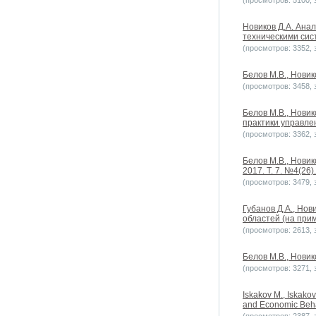
(просмотров: 5100, з
Новиков Д.А. Ана
техническими сист
(просмотров: 3352, з
Белов М.В., Новик
(просмотров: 3458, з
Белов М.В., Нови
практики управлен
(просмотров: 3362, з
Белов М.В., Новик
2017. Т. 7. №4(26).
(просмотров: 3479, з
Губанов Д.А., Но
областей (на прим
(просмотров: 2613, з
Белов М.В., Новик
(просмотров: 3271, з
Iskakov M., Iskako
and Economic Behav