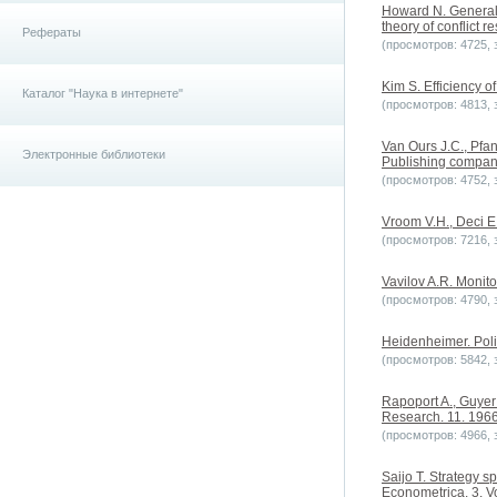
Howard N. General
theory of conflict r
Рефераты
(просмотров: 4725, з
Kim S. Efficiency o
Каталог "Наука в интернете"
(просмотров: 4813, з
Van Ours J.C., Pfa
Электронные библиотеки
Publishing compan
(просмотров: 4752, з
Vroom V.H., Deci 
(просмотров: 7216, з
Vavilov A.R. Moni
(просмотров: 4790, з
Heidenheimer. Poli
(просмотров: 5842, з
Rapoport A., Guyer
Research. 11. 196
(просмотров: 4966, з
Saijo T. Strategy s
Econometrica. 3. V