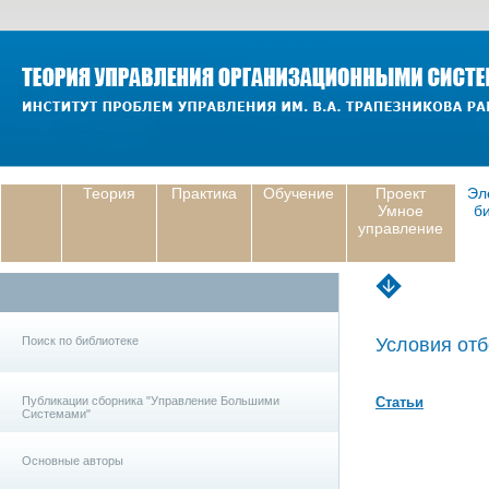
Теория
Практика
Обучение
Проект
Эл
Умное
б
управление
Поиск по библиотеке
Условия отб
Публикации сборника "Управление Большими
Статьи
Системами"
Основные авторы