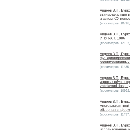
Авдеев В.П., Бурк
взаимодействия в
и автом. СУ непре
(просмотров: 10718, 
Авдеев В.П., Бурк
ИПУ РАН. 1986
(просмотров: 12197, 
Авдеев В.П., Бурк
функционирования
организационных 
(просмотров: 11435, 
Авдеев В.П., Бурк
игровых обучающих
vzdelavani dospel
(просмотров: 10992, 
Авдеев В.П., Бурк
многовариантной 
обзорная информа
(просмотров: 11437, 
Авдеев В.П., Бурк
использованием н