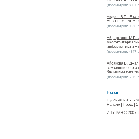
Preprints of 11th 
(просмотров: 8567, з
Авдеев В.П., Ена
АСУТП. М.: ИПУ 
(просмотров: 9636, з
Айдарханов М.Б.,
многокритериальн
информатики и уп
(просмотров: 4847, з
Айсакова Б., Джа
вом свинцового з
большими систем
(просмотров: 6575, з
Назад
Публикации 61 - 9
Начало
|
Пред.
|
1
ИПУ РАН
© 2007.