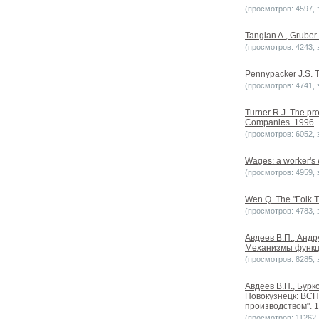
(просмотров: 4597, з
Tangian A., Gruber 
(просмотров: 4243, з
Pennypacker J.S. T
(просмотров: 4741, з
Turner R.J. The pr
Companies. 1996
(просмотров: 6052, з
Wages: a worker's 
(просмотров: 4959, з
Wen Q. The "Folk T
(просмотров: 4783, з
Авдеев В.П., Андр
Механизмы функци
(просмотров: 8285, з
Авдеев В.П., Бурк
Новокузнецк: ВСН
производством". 
(просмотров: 11262, 