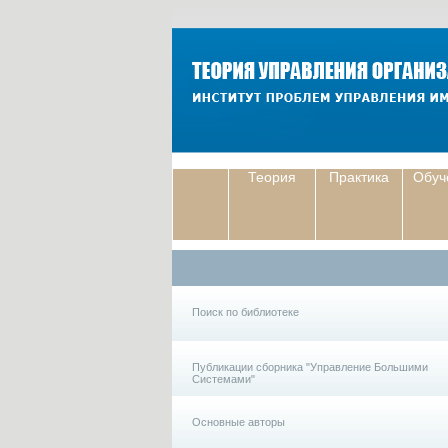
Теория
Практика
Обуч
Поиск по библиотеке
Публикации сборника "Управление Большими
Системами"
Основные авторы