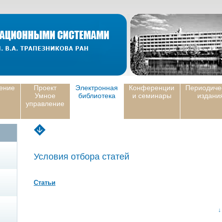
ение
Проект
Электронная
Конференции
Периодиче
Умное
библиотека
и семинары
издани
управление
Условия отбора статей
Статьи
↓