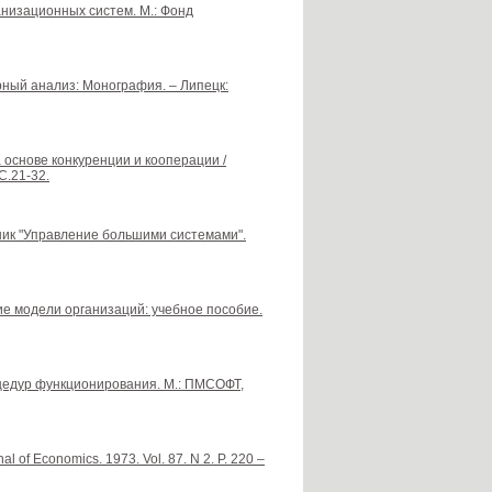
низационных систем. М.: Фонд
рный анализ: Монография. – Липецк:
а основе конкуренции и кооперации /
С.21-32.
рник "Управление большими системами".
кие модели организаций: учебное пособие.
едур функционирования. М.: ПМСОФТ,
nal of Economics. 1973. Vol. 87. N 2. P. 220 –