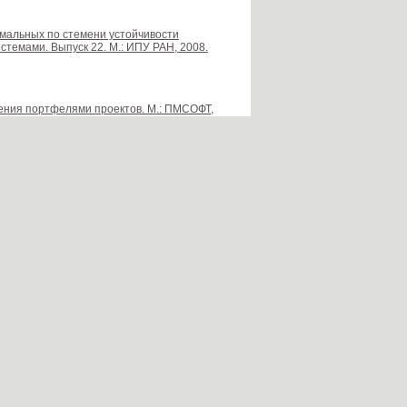
тимальных по стемени устойчивости
темами. Выпуск 22. М.: ИПУ РАН, 2008.
вления портфелями проектов. М.: ПМСОФТ,
ногоуровневой организации в условиях
М.: ИПУ РАН, 2008. С.168-206.
f control for active goal-seeking systems.
gs of 2-nd IFAC Symposium. 1981
ого продукта для систем со слоистой
ПУ РАН, 2008. С.101-118.
робастности периодически нестационарных
М.: ИПУ РАН, 2008. С.70-85.