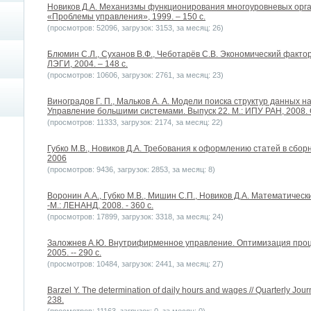
Новиков Д.А. Механизмы функционирования многоуровневых орга
«Проблемы управления», 1999. – 150 с.
(просмотров: 52096, загрузок: 3153, за месяц: 26)
Блюмин С.Л., Суханов В.Ф., Чеботарёв С.В. Экономический факто
ЛЭГИ, 2004. – 148 с.
(просмотров: 10606, загрузок: 2761, за месяц: 23)
Виноградов Г. П., Мальков А. А. Модели поиска структур данных н
Управление большими системами. Выпуск 22. М.: ИПУ РАН, 2008. 
(просмотров: 11333, загрузок: 2174, за месяц: 22)
Губко М.В., Новиков Д.А. Требования к оформлению статей в сбо
2006
(просмотров: 9436, загрузок: 2853, за месяц: 8)
Воронин А.А., Губко М.В., Мишин С.П., Новиков Д.А. Математичес
-М.: ЛЕНАНД, 2008. - 360 с.
(просмотров: 17899, загрузок: 3318, за месяц: 24)
Заложнев А.Ю. Внутрифирменное управление. Оптимизация проц
2005. -- 290 с.
(просмотров: 10484, загрузок: 2441, за месяц: 27)
Barzel Y. The determination of daily hours and wages // Quarterly Jour
238.