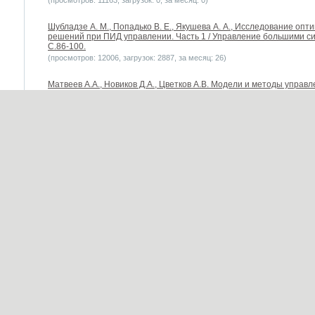
(просмотров: 11163, загрузок: 0, за месяц: 0)
Шубладзе А. М., Попадько В. Е., Якушева А. А., Исследование оп
решений при ПИД управлении. Часть 1 / Управление большими сис
С.86-100.
(просмотров: 12006, загрузок: 2887, за месяц: 26)
Матвеев А.А., Новиков Д.А., Цветков А.В. Модели и методы упра
2005. – 206 с.
(просмотров: 15239, загрузок: 2963, за месяц: 20)
Мишин С. П. Модель оптимального стимулирования менеджеров м
неопределенности / Управление большими системами. Выпуск 22. 
(просмотров: 11364, загрузок: 2183, за месяц: 37)
Бурков B.H., Еналеев A.K., Ивановский А.Г., Кондратьев В.В. Theory o
Toulouse: Large Scale Systems: Theory and Applications. Proceedin
(просмотров: 10414, загрузок: 0, за месяц: 0)
Гурьянов В. И. Многоагентная модель среды поддержки программн
архитектурой / Управление большими системами. Выпуск 22. М.: И
(просмотров: 12268, загрузок: 2094, за месяц: 19)
Чечурин Л. С. Метод гармонической стационаризации и оценка 
систем управления / Управление большими системами. Выпуск 22. 
(просмотров: 12274, загрузок: 2091, за месяц: 17)