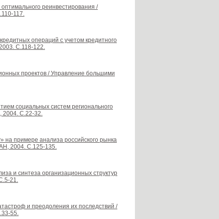
а оптимального реинвестирования /
.110-117.
о-кредитных операций с учетом кредитного
2003. С.118-122.
ионных проектов / Управление большими
витием социальных систем регионального
 2004. С.22-32.
lity» на примере анализа российского рынка
Н, 2004. С.125-135.
ализа и синтеза организационных структур
С.5-21.
тастроф и преодоления их последствий /
.33-55.