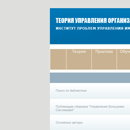
Теория
Практика
Обуч
Поиск по библиотеке
Публикации сборника "Управление Большими
Системами"
Основные авторы