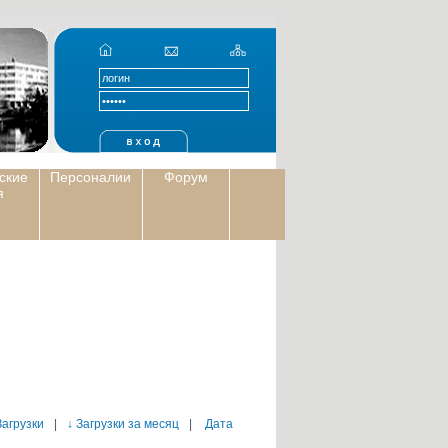
ские
Персоналии
Форум
я
Загрузки
|
↓ Загрузки за месяц
|
Дата