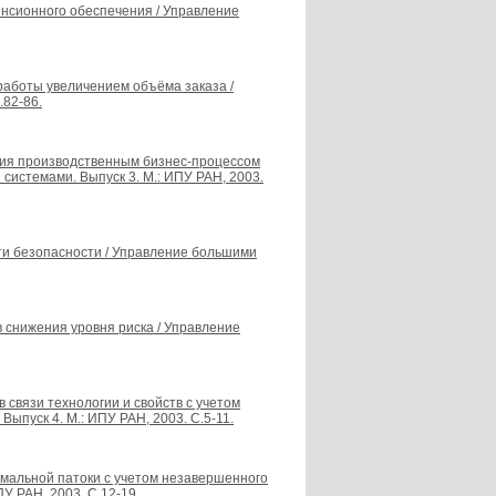
енсионного обеспечения / Управление
работы увеличением объёма заказа /
.82-86.
ения производственным бизнес-процессом
системами. Выпуск 3. М.: ИПУ РАН, 2003.
ти безопасности / Управление большими
 снижения уровня риска / Управление
в связи технологии и свойств с учетом
ыпуск 4. М.: ИПУ РАН, 2003. С.5-11.
хмальной патоки с учетом незавершенного
У РАН, 2003. С.12-19.