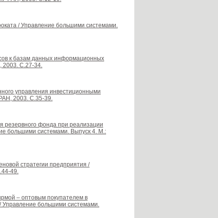
роката / Управление большими системами.
росов к базам данных информационных
 2003. С.27-34.
ванного управления инвестиционными
АН, 2003. С.35-39.
ния резервного фонда при реализации
е большими системами. Выпуск 4. М.:
еновой стратегии предприятия /
.44-49.
рмой – оптовым покупателем в
/ Управление большими системами.