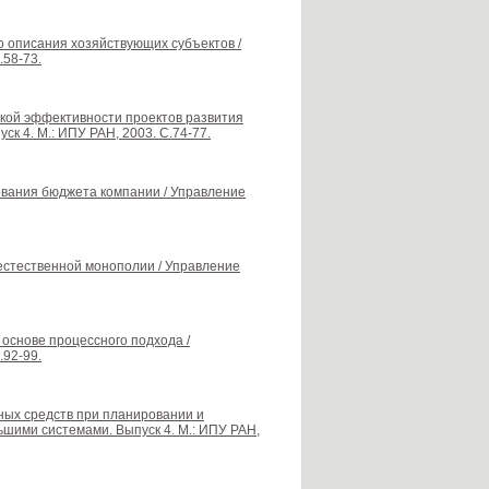
го описания хозяйствующих субъектов /
.58-73.
кой эффективности проектов развития
к 4. М.: ИПУ РАН, 2003. С.74-77.
вания бюджета компании / Управление
стественной монополии / Управление
основе процессного подхода /
.92-99.
тных средств при планировании и
ьшими системами. Выпуск 4. М.: ИПУ РАН,