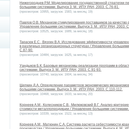
Нижегородцев Р.М. Моделирование государственной стратегии п
большими системами. Выпуск 3. М.: ИПУ РАН, 2003. С.76-81.
(просмотров: 10955, загрузок: 1583, за месяц: 19)
Павлов О.В. Механизм стимулирования поставщиков за качество 
Управление большими системами. Выпуск 3. М.: ИПУ РАН, 2003. С
(просмотров: 10525, загрузок: 1689, за месяц: 18)
Тарасюк Е.С., Вязгин В.А. Исследование эффективности управл
в различных организационных структурах / Управление большими 
С.87-90.
(просмотров: 10484, загрузок: 1625, за месяц: 17)
Уандыков Б.К. Базовые механизмы реализации программ в облас
системами. Выпуск 3. М.: ИПУ РАН, 2003. С.91-93.
(просмотров: 10740, загрузок: 1604, за месяц: 34)
Щепкин Д.А. Определение параметров экономических механизмов
большими системами. Выпуск 3. М.: ИПУ РАН, 2003. С.110-112.
(просмотров: 10468, загрузок: 1633, за месяц: 20)
Корнеев А.М., Колесников С.В., Милюковский В.Г. Анализ критерие
стоимости металлопродукции / Управление большими системами. В
(просмотров: 10339, загрузок: 1522, за месяц: 13)
Корнеев А.М., Матюнин С.А. Система расчета себестоимости кра
производства / Управление большими системами. Выпуск 4. М.: ИП