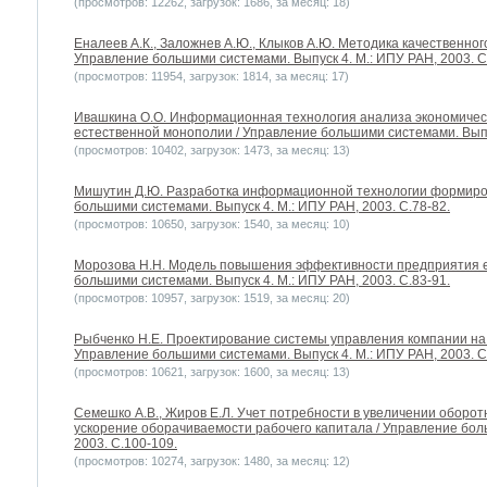
(просмотров: 12262, загрузок: 1686, за месяц: 18)
Еналеев А.К., Заложнев А.Ю., Клыков А.Ю. Методика качественно
Управление большими системами. Выпуск 4. М.: ИПУ РАН, 2003. С
(просмотров: 11954, загрузок: 1814, за месяц: 17)
Ивашкина О.О. Информационная технология анализа экономичес
естественной монополии / Управление большими системами. Выпус
(просмотров: 10402, загрузок: 1473, за месяц: 13)
Мишутин Д.Ю. Разработка информационной технологии формиро
большими системами. Выпуск 4. М.: ИПУ РАН, 2003. С.78-82.
(просмотров: 10650, загрузок: 1540, за месяц: 10)
Морозова Н.Н. Модель повышения эффективности предприятия е
большими системами. Выпуск 4. М.: ИПУ РАН, 2003. С.83-91.
(просмотров: 10957, загрузок: 1519, за месяц: 20)
Рыбченко Н.Е. Проектирование системы управления компании на 
Управление большими системами. Выпуск 4. М.: ИПУ РАН, 2003. С
(просмотров: 10621, загрузок: 1600, за месяц: 13)
Семешко А.В., Жиров Е.Л. Учет потребности в увеличении оборо
ускорение оборачиваемости рабочего капитала / Управление бол
2003. С.100-109.
(просмотров: 10274, загрузок: 1480, за месяц: 12)