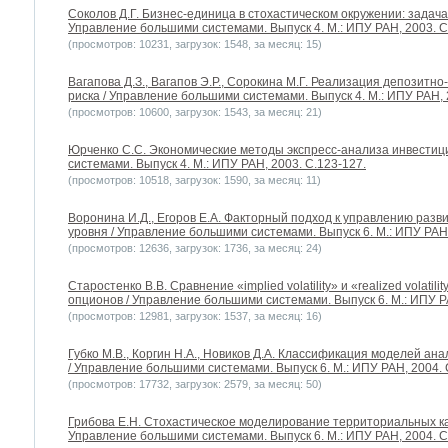
Соколов Д.Г. Бизнес-единица в стохастическом окружении: задач
Управление большими системами. Выпуск 4. М.: ИПУ РАН, 2003. С
(просмотров: 10231, загрузок: 1548, за месяц: 15)
Вагапова Д.З., Вагапов Э.Р., Сорокина М.Г. Реализация депозитн
риска / Управление большими системами. Выпуск 4. М.: ИПУ РАН, 
(просмотров: 10600, загрузок: 1543, за месяц: 21)
Юрченко С.С. Экономические методы экспресс-анализа инвестиц
системами. Выпуск 4. М.: ИПУ РАН, 2003. С.123-127.
(просмотров: 10518, загрузок: 1590, за месяц: 11)
Воронина И.Д., Егоров Е.А. Факторный подход к управлению раз
уровня / Управление большими системами. Выпуск 6. М.: ИПУ РАН,
(просмотров: 12636, загрузок: 1736, за месяц: 24)
Старостенко В.В. Сравнение «implied volatility» и «realized volati
опционов / Управление большими системами. Выпуск 6. М.: ИПУ РА
(просмотров: 12981, загрузок: 1537, за месяц: 16)
Губко М.В., Коргин Н.А., Новиков Д.А. Классификация моделей ан
/ Управление большими системами. Выпуск 6. М.: ИПУ РАН, 2004. 
(просмотров: 17732, загрузок: 2579, за месяц: 50)
Грибова Е.Н. Стохастическое моделирование территориальных ка
Управление большими системами. Выпуск 6. М.: ИПУ РАН, 2004. С