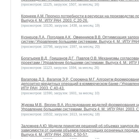
(просмотров: 11125, загрузок: 1507, за месяц: 16)
Корнеев А.М. Прогноз потребности в ресурсах на производство п
Выпуск 4. М.: ИПУ РАН, 2003. С.20-26.
(просмотров: 10130, загрузок: 1438, за месяц: 19)
Кузнецов Л.А., Погодаев А.К., Овчинников В.В. Оптимизация зап
систем / Управление большими системами. Выпуск 4. М.: ИПУ РАН,
(просмотров: 10798, загрузок: 1597, за месяц: 20)
Богатырев В.Д., Гришанов Д.Г., Павлов О.В. Механизмы согласо
проектами / Управление большими системами. Выпуск 4. М.: ИПУ Р
(просмотров: 11123, загрузок: 1594, за месяц: 26)
Вагапова Д.З., Вагапов Э.Р., Сорокина М.Г. Алгоритм формирова
депозитно-кредитных операций в коммерческом банке / Управлени
ИПУ РАН, 2003. С.40-43.
(просмотров: 11590, загрузок: 1601, за месяц: 10)
Жукова М.В., Вязгин В.А. Исследование моделей формирования ц
Управление большими системами. Выпуск 4. М.: ИПУ РАН, 2003. С
(просмотров: 10532, загрузок: 1613, за месяц: 18)
Заложнев А.Ю. Модели принятия решений об объемах закупок фи
зависимости от оценки объемов предстоящих розничных продаж 
Выпуск 4. М.: ИПУ РАН, 2003. С.50-57.