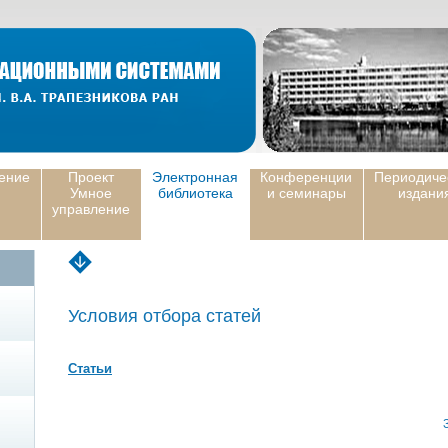
ение
Проект
Электронная
Конференции
Периодиче
Умное
библиотека
и семинары
издани
управление
Условия отбора статей
Статьи