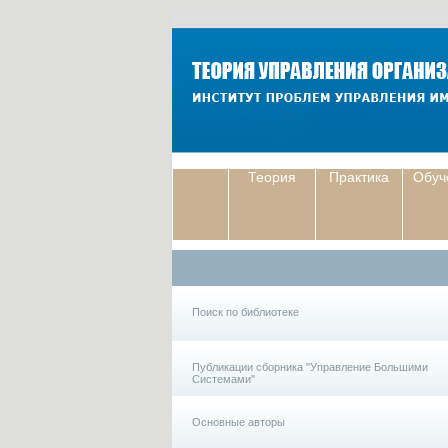
Теория
Практика
Обуч
Поиск по библиотеке
Публикации сборника "Управление Большими
Системами"
Основные авторы