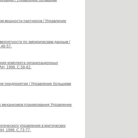
анизации / Управление большими
ом мощности партнеров / Управление
вероятности по эмпирическим данным /
.48-57.
оения комплекта организационных
Н, 1998. С.58-62.
ия предприятия / Управление большими
х механизмов планирования Управление
егического управления в критических
Н, 1998. С.73-77.