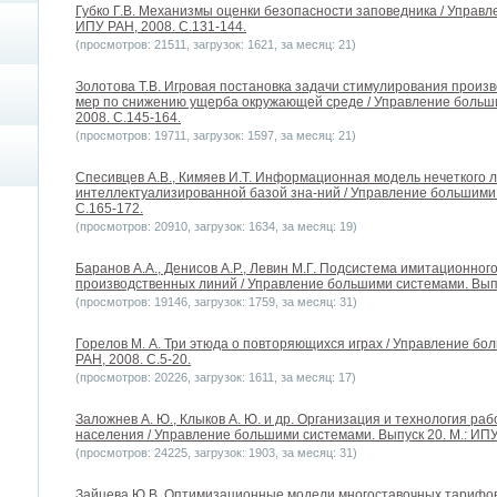
Губко Г.В. Механизмы оценки безопасности заповедника / Управл
ИПУ РАН, 2008. С.131-144.
(просмотров: 21511, загрузок: 1621, за месяц: 21)
Золотова Т.В. Игровая постановка задачи стимулирования произ
мер по снижению ущерба окружающей среде / Управление больши
2008. С.145-164.
(просмотров: 19711, загрузок: 1597, за месяц: 21)
Спесивцев А.В., Кимяев И.Т. Информационная модель нечеткого л
интеллектуализированной базой зна-ний / Управление большими 
С.165-172.
(просмотров: 20910, загрузок: 1634, за месяц: 19)
Баранов А.А., Денисов А.Р., Левин М.Г. Подсистема имитационно
производственных линий / Управление большими системами. Выпус
(просмотров: 19146, загрузок: 1759, за месяц: 31)
Горелов М. А. Три этюда о повторяющихся играх / Управление бо
РАН, 2008. С.5-20.
(просмотров: 20226, загрузок: 1611, за месяц: 17)
Заложнев А. Ю., Клыков А. Ю. и др. Организация и технология ра
населения / Управление большими системами. Выпуск 20. М.: ИПУ 
(просмотров: 24225, загрузок: 1903, за месяц: 31)
Зайцева Ю.В. Оптимизационные модели многоставочных тарифов 