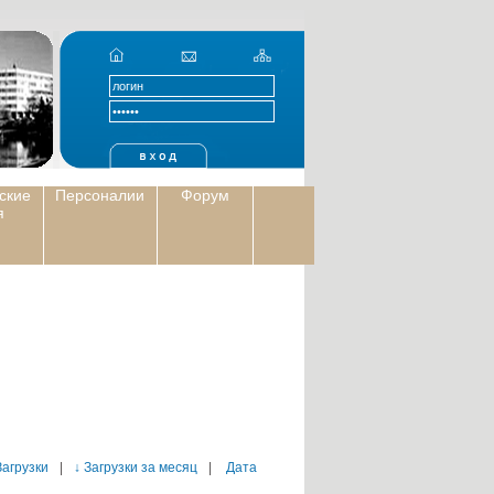
ские
Персоналии
Форум
я
Загрузки
|
↓ Загрузки за месяц
|
Дата