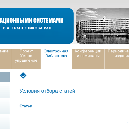
ение
Проект
Электронная
Конференции
Периодиче
Умное
библиотека
и семинары
издани
управление
Условия отбора статей
Статьи