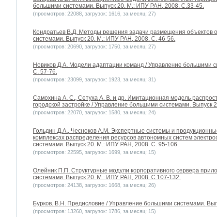
большими системами. Выпуск 20. М.: ИПУ РАН, 2008. С.33-45.
(просмотров: 22088, загрузок: 1616, за месяц: 27)
Кондратьев В.Д. Методы решения задачи размещения объектов 
системами. Выпуск 20. М.: ИПУ РАН, 2008. С. 46-56.
(просмотров: 20690, загрузок: 1750, за месяц: 27)
Новиков Д.А. Модели адаптации команд / Управление большими си
С. 57-76.
(просмотров: 23099, загрузок: 1923, за месяц: 31)
Самохина А. С., Сетуха А. В. и др. Имитационная модель распро
городской застройке / Управление большими системами. Выпуск 20
(просмотров: 22070, загрузок: 1580, за месяц: 24)
Гольдин Д.А., Чесноков А.М. Экспертные системы и продукционн
комплексах распределения ресурсов автономных систем электр
системами. Выпуск 20. М.: ИПУ РАН, 2008. С. 95-106.
(просмотров: 22595, загрузок: 1699, за месяц: 15)
Олейник П.П. Структурные модули корпоративного сервера прил
системами. Выпуск 20. М.: ИПУ РАН, 2008. С.107-132.
(просмотров: 24138, загрузок: 1668, за месяц: 26)
Бурков. В.Н. Предисловие / Управление большими системами. Выпу
(просмотров: 13260, загрузок: 1786, за месяц: 15)