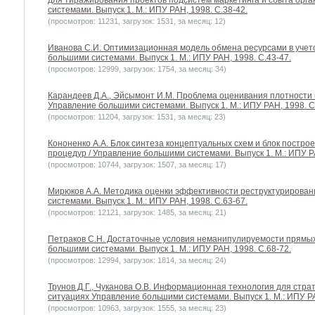
для тиражирования проектов подсистем маркетинга и сбыта орг
системами. Выпуск 1. М.: ИПУ РАН, 1998. С.38-42.
(просмотров: 11231, загрузок: 1531, за месяц: 12)
Иванова С.И. Оптимизационная модель обмена ресурсами в учет
большими системами. Выпуск 1. М.: ИПУ РАН, 1998. С.43-47.
(просмотров: 12999, загрузок: 1754, за месяц: 34)
Карандеев Д.А., Эйсымонт И.М. Проблема оценивания плотности 
Управление большими системами. Выпуск 1. М.: ИПУ РАН, 1998. С
(просмотров: 11204, загрузок: 1531, за месяц: 23)
Кононенко А.А. Блок синтеза концептуальных схем и блок постр
процедур / Управление большими системами. Выпуск 1. М.: ИПУ РА
(просмотров: 10744, загрузок: 1507, за месяц: 17)
Мирюков А.А. Методика оценки эффективности реструктурирован
системами. Выпуск 1. М.: ИПУ РАН, 1998. С.63-67.
(просмотров: 12121, загрузок: 1485, за месяц: 21)
Петраков С.Н. Достаточные условия неманипулируемости прямы
большими системами. Выпуск 1. М.: ИПУ РАН, 1998. С.68-72.
(просмотров: 12994, загрузок: 1814, за месяц: 24)
Трунов Д.Г., Чуканова О.В. Информационная технология для страт
ситуациях Управление большими системами. Выпуск 1. М.: ИПУ РА
(просмотров: 10963, загрузок: 1555, за месяц: 23)