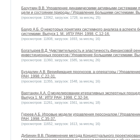
Базуткин В.В. Управление динамическими активными системами 
цели и состоянии природы / Управление большими системами. Выпу
(просмотров: 12062, загрузок: 1728, за месяц: 25)
Бахур А.Б. О некоторых понятиях системного анализа в аспекте 
системами. Выпуск 1. М.: ИПУ РАН, 1998. С.12-16.
(просмотров: 11808, загрузок: 1693, за месяц: 16)
Богатырев В.Д. Чувствительность и эластичность финансовой ре
инвестиционных проектов / Управление большими системами. Выпу
(просмотров: 11360, загрузок: 1585, за месяц: 26)
Буздалин А.В. Верификация прогнозов. a-операторы / Управлени
РАН, 1998. С.22-31.
(просмотров: 11355, загрузок: 1548, за месяц: 16)
Вартанян А.А. О моделировании итеративных экспертных процед
Выпуск 1. М.: ИПУ РАН, 1998. С.32-34.
(просмотров: 11261, загрузок: 1561, за месяц: 18)
Гуреев А.Б. Игровые модели управления персоналом / Управлени
РАН, 1998. С.35-37.
(просмотров: 11652, загрузок: 1613, за месяц: 16)
Дубинин В.В. Применение метода Концептуального проектирован