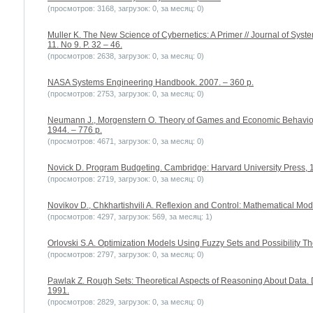
(просмотров: 3168, загрузок: 0, за месяц: 0)
Muller K. The New Science of Cybernetics: A Primer // Journal of Syste
11. No 9. P. 32 – 46.
(просмотров: 2638, загрузок: 0, за месяц: 0)
NASA Systems Engineering Handbook. 2007. – 360 p.
(просмотров: 2753, загрузок: 0, за месяц: 0)
Neumann J., Morgenstern O. Theory of Games and Economic Behavior. 
1944. – 776 p.
(просмотров: 4671, загрузок: 0, за месяц: 0)
Novick D. Program Budgeting. Cambridge: Harvard University Press, 1
(просмотров: 2719, загрузок: 0, за месяц: 0)
Novikov D., Chkhartishvili A. Reflexion and Control: Mathematical Mo
(просмотров: 4297, загрузок: 569, за месяц: 1)
Orlovski S.A. Optimization Models Using Fuzzy Sets and Possibility The
(просмотров: 2797, загрузок: 0, за месяц: 0)
Pawlak Z. Rough Sets: Theoretical Aspects of Reasoning About Data. 
1991.
(просмотров: 2829, загрузок: 0, за месяц: 0)