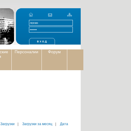
ские
Персоналии
Форум
я
 Загрузки
|
Загрузки за месяц
|
Дата