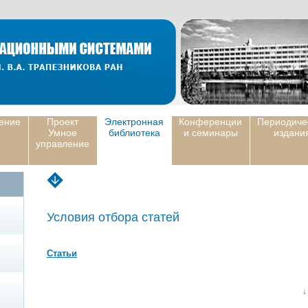
ение
Проект
Электронная
Конференции
Периодиче
Умное
библиотека
и семинары
издани
управление
Условия отбора статей
Статьи
↓