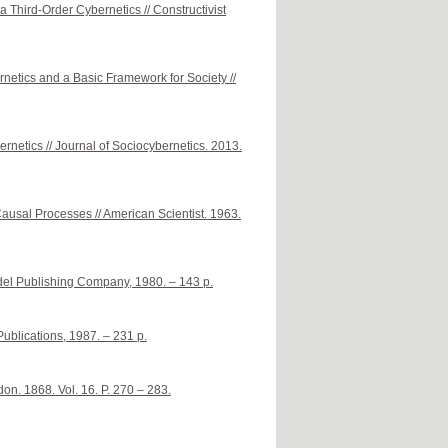
a Third-Order Cybernetics // Constructivist
ernetics and a Basic Framework for Society //
ernetics // Journal of Sociocybernetics. 2013.
usal Processes // American Scientist. 1963.
idel Publishing Company, 1980. – 143 p.
ublications, 1987. – 231 p.
on. 1868. Vol. 16. P. 270 – 283.