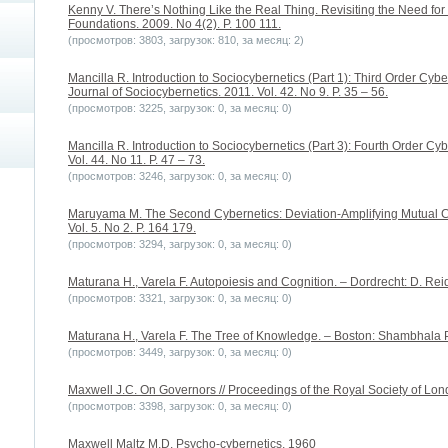
Kenny V. There’s Nothing Like the Real Thing. Revisiting the Need for 
Foundations. 2009. No 4(2). P. 100 111.
(просмотров: 3803, загрузок: 810, за месяц: 2)
Mancilla R. Introduction to Sociocybernetics (Part 1): Third Order Cyb
Journal of Sociocybernetics. 2011. Vol. 42. No 9. P. 35 – 56.
(просмотров: 3225, загрузок: 0, за месяц: 0)
Mancilla R. Introduction to Sociocybernetics (Part 3): Fourth Order Cyb
Vol. 44. No 11. P. 47 – 73.
(просмотров: 3246, загрузок: 0, за месяц: 0)
Maruyama M. The Second Cybernetics: Deviation-Amplifying Mutual Ca
Vol. 5. No 2. P. 164 179.
(просмотров: 3294, загрузок: 0, за месяц: 0)
Maturana H., Varela F. Autopoiesis and Cognition. – Dordrecht: D. Re
(просмотров: 3321, загрузок: 0, за месяц: 0)
Maturana H., Varela F. The Tree of Knowledge. – Boston: Shambhala P
(просмотров: 3449, загрузок: 0, за месяц: 0)
Maxwell J.C. On Governors // Proceedings of the Royal Society of Lond
(просмотров: 3398, загрузок: 0, за месяц: 0)
Maxwell Maltz M.D. Psycho-cybernetics, 1960