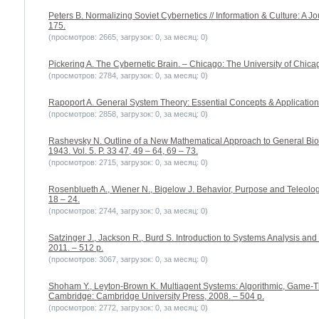
Peters B. Normalizing Soviet Cybernetics // Information & Culture: A Jou
175.
(просмотров: 2665, загрузок: 0, за месяц: 0)
Pickering A. The Cybernetic Brain. – Chicago: The University of Chica
(просмотров: 2784, загрузок: 0, за месяц: 0)
Rapoport A. General System Theory: Essential Concepts & Applications
(просмотров: 2858, загрузок: 0, за месяц: 0)
Rashevsky N. Outline of a New Mathematical Approach to General Biolo
1943. Vol. 5. P. 33 47, 49 – 64, 69 – 73.
(просмотров: 2715, загрузок: 0, за месяц: 0)
Rosenblueth A., Wiener N., Bigelow J. Behavior, Purpose and Teleology
18 – 24.
(просмотров: 2744, загрузок: 0, за месяц: 0)
Satzinger J., Jackson R., Burd S. Introduction to Systems Analysis an
2011. – 512 p.
(просмотров: 3067, загрузок: 0, за месяц: 0)
Shoham Y., Leyton-Brown K. Multiagent Systems: Algorithmic, Game-Th
Cambridge: Cambridge University Press, 2008. – 504 p.
(просмотров: 2772, загрузок: 0, за месяц: 0)