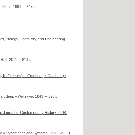
T Press, 1996. – 247 p.
cs, Biology, Chemistry, and Engineering
Hall, 2011. – 813 p.
y K. Ericsson). – Cambridge: Cambridge
a narodem. – Warsawa, 1843. – 195 p.
ian Journal of Contemporary History. 2008.
 // Cybernetics and Systems. 1990. Vol. 21.