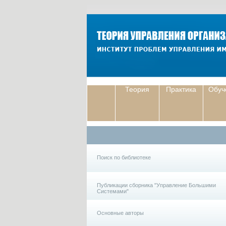
Теория
Практика
Обуч
Поиск по библиотеке
Публикации сборника "Управление Большими
Системами"
Основные авторы