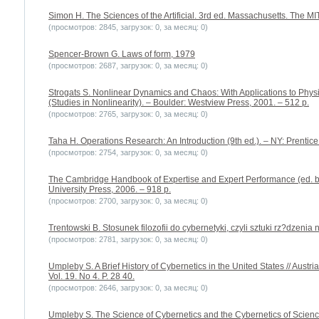
Simon H. The Sciences of the Artificial. 3rd ed. Massachusetts. The MI
(просмотров: 2845, загрузок: 0, за месяц: 0)
Spencer-Brown G. Laws of form, 1979
(просмотров: 2687, загрузок: 0, за месяц: 0)
Strogats S. Nonlinear Dynamics and Chaos: With Applications to Physi
(Studies in Nonlinearity). – Boulder: Westview Press, 2001. – 512 p.
(просмотров: 2765, загрузок: 0, за месяц: 0)
Taha H. Operations Research: An Introduction (9th ed.). – NY: Prentice 
(просмотров: 2754, загрузок: 0, за месяц: 0)
The Cambridge Handbook of Expertise and Expert Performance (ed. b
University Press, 2006. – 918 p.
(просмотров: 2700, загрузок: 0, за месяц: 0)
Trentowski B. Stosunek filozofii do cybernetyki, czyli sztuki rz?dzeni
(просмотров: 2781, загрузок: 0, за месяц: 0)
Umpleby S. A Brief History of Cybernetics in the United States // Austr
Vol. 19. No 4. P. 28 40.
(просмотров: 2646, загрузок: 0, за месяц: 0)
Umpleby S. The Science of Cybernetics and the Cybernetics of Science