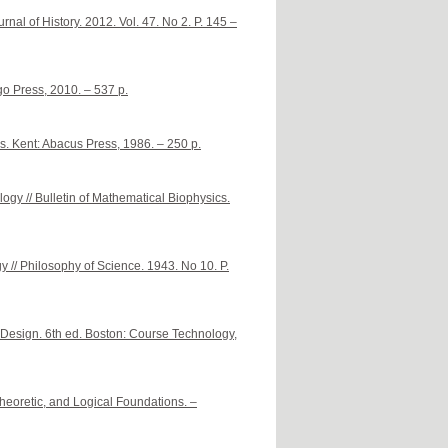
rnal of History. 2012. Vol. 47. No 2. P. 145 –
go Press, 2010. – 537 p.
. Kent: Abacus Press, 1986. – 250 p.
gy // Bulletin of Mathematical Biophysics.
 // Philosophy of Science. 1943. No 10. P.
d Design. 6th ed. Boston: Course Technology,
eoretic, and Logical Foundations. –