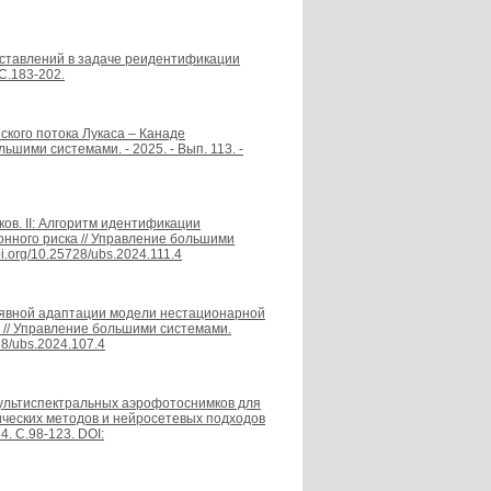
дставлений в задаче реидентификации
 С.183-202.
еского потока Лукаса – Канаде
шими системами. - 2025. - Вып. 113. -
ов. II: Алгоритм идентификации
нного риска // Управление большими
oi.org/10.25728/ubs.2024.111.4
неявной адаптации модели нестационарной
 // Управление большими системами.
28/ubs.2024.107.4
 мультиспектральных аэрофотоснимков для
ческих методов и нейросетевых подходов
. С.98-123. DOI: