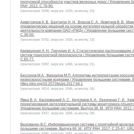
пропускной способности участков железных дорог / Управление б
РАН, 2012. С.78-90.
(просмотров: 5298, загрузок: 1433, за месяц: 23)
Ахметзянов А. В., Бахтадзе Н. Н., Власов С. А., Девятков В. В., М
управленческих решений на основе интеллектуальной обработки
деятельности компании ОАО «РЖД» / Управление большими систем
С.36-50.
(просмотров: 5702, загрузок: 1428, за месяц: 13)
Каркищенко А. Н., Гречухин И. А. Статистическое распознавание 
систем транспортной безопасности / Управление большими систем
С.65-77.
(просмотров: 5397, загрузок: 1466, за месяц: 21)
Бессонов М.А., Фархадов М.П. Алгоритмы интерпретации просоди
низкоскоростными кодеками / Управление большими системами. Вы
https://doi.org/10.25728/ubs.2017.66.1
(просмотров: 4014, загрузок: 1546, за месяц: 16)
Явна В. А., Каспржицкий А. С., Кругликов А. А., Лазоренко Г. И., Ха
проектирования интеллектуальной системы мониторинга объекто
Управление большими системами. Выпуск 38. М.: ИПУ РАН, 2012. 
(просмотров: 5437, загрузок: 1506, за месяц: 29)
Выхованец В.С. Информационная система с понятийной моделью
большими системами. Выпуск 66. М.: ИПУ РАН, 2017. С.25-67. URL: h
(просмотров: 5845, загрузок: 1581, за месяц: 9)