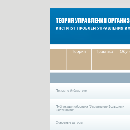
Теория
Практика
Обуч
Поиск по библиотеке
Публикации сборника "Управление Большими
Системами"
Основные авторы