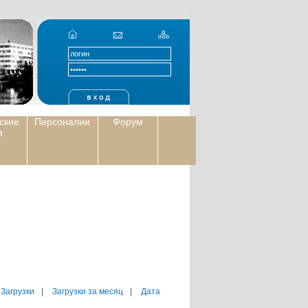
ские
Персоналии
Форум
я
 Загрузки
|
Загрузки за месяц
|
Дата