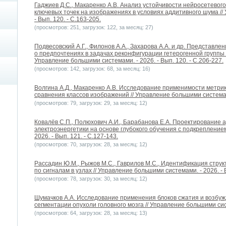
Гаджиев Д.С., Макаренко А.В. Анализ устойчивости нейросетевог
ключевых точек на изображениях в условиях аддитивного шума //
- Вып. 120. - С.163-205.
(просмотров: 251, загрузок: 122, за месяц: 27)
Подвесовский А.Г., Филонов А.А., Захарова А.А. и др. Представл
о предпочтениях в задачах реконфигурации гетерогенной группы 
Управление большими системами. - 2026. - Вып. 120. - С.206-227.
(просмотров: 142, загрузок: 68, за месяц: 16)
Волгина А.Д., Макаренко А.В. Исследование применимости метри
сравнения классов изображений // Управление большими системами.
(просмотров: 79, загрузок: 29, за месяц: 12)
Ковалёв С.П., Полюхович А.И., Барабанова Е.А. Проектирование
электроэнергетики на основе глубокого обучения с подкрепление
2026. - Вып. 121. - С.127-143.
(просмотров: 70, загрузок: 28, за месяц: 12)
Рассадин Ю.М., Рыжов М.С., Гаврилов М.С., Идентификация стру
по сигналам в узлах // Управление большими системами. - 2026. - В
(просмотров: 78, загрузок: 30, за месяц: 12)
Шумачков А.А. Исследование применения блоков сжатия и возбуж
сегментации опухоли головного мозга // Управление большими систе
(просмотров: 64, загрузок: 28, за месяц: 13)