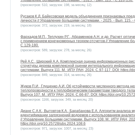
Управление большими системами. - 2025. - Вып. 113. - С.120-150.
(просмотров: 510, загрузок: 198, за месяц: 12)
Русаков К.Д. Байесовская модель объединения признаковых пре
личности // Управление большими системами. - 2025. - Вып. 115. -
(просмотров: 372, загрузок: 219, за месяц: 18)
Фархадов М.П., Теплухин Р.Г., Абраменков А.Н. и др. Расчет оптич
с применением конечномерных теорем отсчетов // Управление боль
С.129-180.
(просмотров: 589, загрузок: 278, за месяц: 26)
Рей А.С., Широкий А.А. Комплексная оценка информационных риск
структуры дерева комплексной оценки интегрального информацио
системами. Выпуск 111. М.: ИПУ РАН, 2024. С.97-117. DOI: https://d
(просмотров: 849, загрузок: 314, за месяц: 26)
Жуков П.И., Глущенко А.И. Об устойчивости численного метода 
теплопроводности к теплофизическим параметрам твердого тела
Выпуск 107. М.: ИПУ РАН, 2024. С.66-87. DOI: https://doi.org/10.257
(просмотров: 1166, загрузок: 349, за месяц: 20)
Диане С.А.К., Вытовтов К.А., Барабанова Е.А. Алгоритм анализа
идентификации загрязнений водоемов с использованием аналити
// Управление большими системами. Выпуск 108. М.: ИПУ РАН, 2024
https://doi.org/10.25728/ubs.2024.108.6
(просмотров: 971, загрузок: 1007, за месяц: 23)