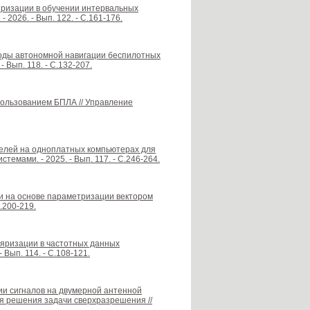
ляризации в обучении интервальных
2026. - Вып. 122. - С.161-176.
етоды автономной навигации беспилотных
 Вып. 118. - С.132-207.
пользованием БПЛА // Управление
оделей на одноплатных компьютерах для
емами. - 2025. - Вып. 117. - С.246-264.
и на основе параметризации вектором
.200-219.
яризации в частотных данных
Вып. 114. - С.108-121.
ции сигналов на двумерной антенной
я решения задачи сверхразрешения //