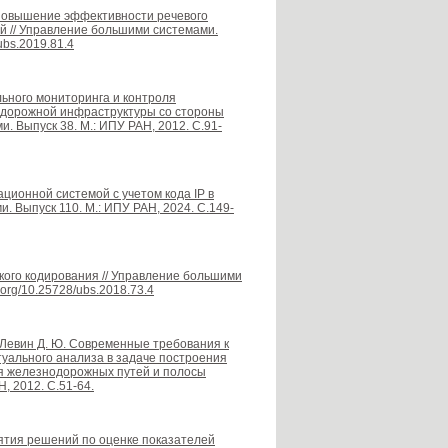
. Повышение эффективности речевого
й // Управление большими системами.
/ubs.2019.81.4
льного мониторинга и контроля
одорожной инфраструктуры со стороны
 Выпуск 38. М.: ИПУ РАН, 2012. С.91-
ционной системой с учетом кода IP в
. Выпуск 110. М.: ИПУ РАН, 2024. С.149-
ского кодирования // Управление большими
.org/10.25728/ubs.2018.73.4
, Левин Д. Ю. Современные требования к
уального анализа в задаче построения
я железнодорожных путей и полосы
, 2012. С.51-64.
нятия решений по оценке показателей