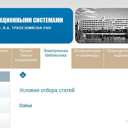
ение
Проект
Электронная
Конференции
Периодиче
Умное
библиотека
и семинары
издани
управление
Условия отбора статей
Статьи
↑