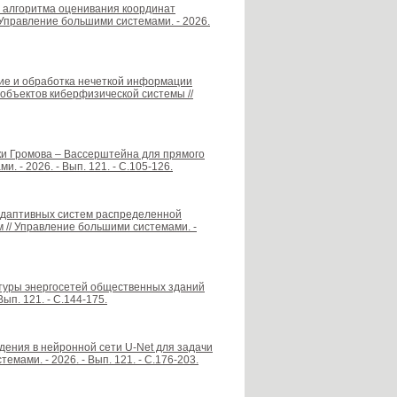
о алгоритма оценивания координат
 Управление большими системами. - 2026.
ение и обработка нечеткой информации
объектов киберфизической системы //
ки Громова – Вассерштейна для прямого
 - 2026. - Вып. 121. - С.105-126.
 адаптивных систем распределенной
м // Управление большими системами. -
ктуры энергосетей общественных зданий
ып. 121. - С.144-175.
дения в нейронной сети U-Net для задачи
мами. - 2026. - Вып. 121. - С.176-203.