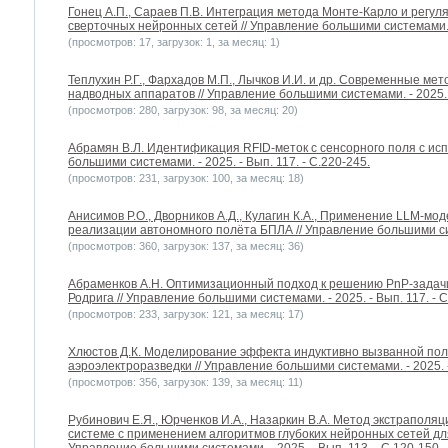
Гонец А.П., Сараев П.В. Интеграция метода Монте-Карло и регу
сверточных нейронных сетей // Управление большими системами. - 
(просмотров: 17, загрузок: 1, за месяц: 1)
Теплухин Р.Г., Фархадов М.П., Лычков И.И. и др. Современные м
надводных аппаратов // Управление большими системами. - 2025. -
(просмотров: 280, загрузок: 98, за месяц: 20)
Абрамян В.Л. Идентификация RFID-меток с сенсорного поля с ис
большими системами. - 2025. - Вып. 117. - С.220-245.
(просмотров: 231, загрузок: 100, за месяц: 18)
Анисимов Р.О., Дворников А.Д., Кулагин К.А., Применение LLM-м
реализации автономного полёта БПЛА // Управление большими сист
(просмотров: 360, загрузок: 137, за месяц: 36)
Абраменков А.Н. Оптимизационный подход к решению PnP-задач
Родрига // Управление большими системами. - 2025. - Вып. 117. - С
(просмотров: 233, загрузок: 121, за месяц: 17)
Хлюстов Д.К. Моделирование эффекта индуктивно вызванной пол
аэроэлектроразведки // Управление большими системами. - 2025. - 
(просмотров: 356, загрузок: 139, за месяц: 11)
Рубинович Е.Я., Юрченков И.А., Назаркин В.А. Метод экстраполя
системе с применением алгоритмов глубоких нейронных сетей дл