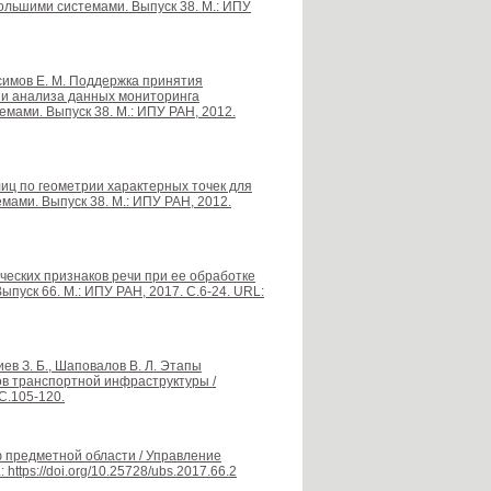
ольшими системами. Выпуск 38. М.: ИПУ
аксимов Е. М. Поддержка принятия
 и анализа данных мониторинга
ами. Выпуск 38. М.: ИПУ РАН, 2012.
лиц по геометрии характерных точек для
ами. Выпуск 38. М.: ИПУ РАН, 2012.
ческих признаков речи при ее обработке
пуск 66. М.: ИПУ РАН, 2017. С.6-24. URL:
киев З. Б., Шаповалов В. Л. Этапы
в транспортной инфраструктуры /
С.105-120.
 предметной области / Управление
ttps://doi.org/10.25728/ubs.2017.66.2