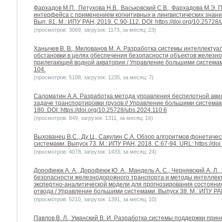
Фархадов М.П., Петухова Н.В., Васьковский С.В., Фархадова М.Э
интерфейса с применением когнитивных и лингвистических знани
Вып. 81. М.: ИПУ РАН, 2019. С.90-112. DOI: https://doi.org/10.25728
(просмотров: 3069, загрузок: 1173, за месяц: 23)
Ханычев В. В., Милованов М. А. Разработка системы интеллектуа
обстановки в целях обеспечения безопасности объектов железн
прилегающей водной акватории / Управление большими системами.
104.
(просмотров: 5108, загрузок: 1235, за месяц: 7)
Саломатин А.А. Разработка метода управления беспилотной авиа
задаче транспортировки грузов // Управление большими системами
180. DOI: https://doi.org/10.25728/ubs.2024.110.6
(просмотров: 849, загрузок: 1311, за месяц: 16)
Выхованец В.С., Ду Ц., Сакулин С.А. Обзор алгоритмов фонетиче
системами. Выпуск 73. М.: ИПУ РАН, 2018. С.67-94. URL: https://doi
(просмотров: 4078, загрузок: 1433, за месяц: 24)
Дорофеюк А. А., Дорофеюк Ю. А., Мандель А. С., Чернявский А. Л.
безопасности железнодорожного транспорта и методы интеллект
экспертно-аналитической модели для прогнозирования состояни
отвода / Управление большими системами. Выпуск 38. М.: ИПУ РАН
(просмотров: 5210, загрузок: 1391, за месяц: 10)
Павлов В. Л., Уманский В. И. Разработка системы поддержки при