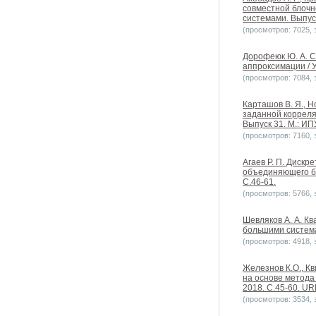
совместной блочн
системами. Выпуск
(просмотров: 7025, з
Дорофеюк Ю. А. С
аппроксимации / 
(просмотров: 7084, з
Карташов В. Я., 
заданной корреля
Выпуск 31. М.: ИП
(просмотров: 7160, з
Агаев Р. П. Диск
объединяющего ба
С.46-61.
(просмотров: 5766, з
Шевляков А. А. К
большими системам
(просмотров: 4918, з
Железнов К.О., К
на основе метода
2018. С.45-60. URL
(просмотров: 3534, з