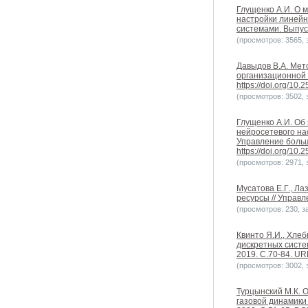
Глущенко А.И. О 
настройки линейн
системами. Выпуск 
(просмотров: 3565, з
Давыдов В.А. Мет
организационной 
https://doi.org/10
(просмотров: 3502, з
Глущенко А.И. Об
нейросетевого на
Управление больш
https://doi.org/10
(просмотров: 2971, з
Мусатова Е.Г., Л
ресурсы // Управл
(просмотров: 230, за
Квинто Я.И., Хле
дискретных систе
2019. С.70-84. URL
(просмотров: 3002, з
Турцынский М.К. 
газовой динамики