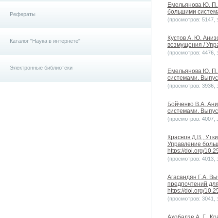
Емельянова Ю. П.
большими системам
Рефераты
(просмотров: 5147, з
Кустов А. Ю. Ани
Каталог "Наука в интернете"
возмущения / Упр
(просмотров: 4476, з
Электронные библиотеки
Емельянова Ю. П.
системами. Выпуск
(просмотров: 3936, з
Бойченко В.А. Ан
системами. Выпуск 
(просмотров: 4007, з
Краснов Д.В., Ут
Управление больш
https://doi.org/10
(просмотров: 4013, з
Агасандян Г.А. В
предпочтений для
https://doi.org/10
(просмотров: 3041, з
Ахобадзе А. Г., 