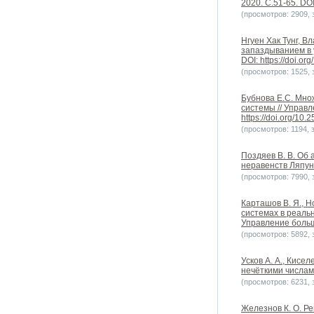
2020. С.51-65. DOI
(просмотров: 2909, з
Нгуен Хак Тунг, 
запаздыванием в 
DOI: https://doi.o
(просмотров: 1525, з
Бубнова Е.С. Мно
системы // Управл
https://doi.org/10
(просмотров: 1194, з
Поздяев В. В. Об
неравенств Ляпун
(просмотров: 7990, з
Карташов В. Я., 
системах в реаль
Управление больш
(просмотров: 5892, з
Усков А. А., Кис
нечёткими числам
(просмотров: 6231, з
Железнов К. О. Р