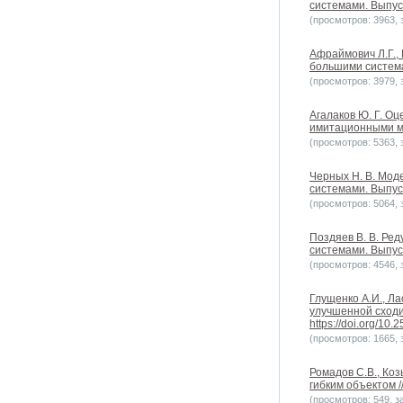
системами. Выпуск
(просмотров: 3963, з
Афраймович Л.Г.,
большими системам
(просмотров: 3979, з
Агалаков Ю. Г. О
имитационными мо
(просмотров: 5363, з
Черных Н. В. Мод
системами. Выпуск
(просмотров: 5064, з
Поздяев В. В. Ре
системами. Выпуск
(просмотров: 4546, з
Глущенко А.И., Л
улучшенной сходим
https://doi.org/10
(просмотров: 1665, з
Ромадов С.В., Ко
гибким объектом /
(просмотров: 549, за