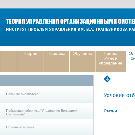
Теория
Практика
Обучение
Проект
Эл
Умное
б
управление
Поиск по библиотеке
Условия отб
Публикации сборника "Управление Большими
Статьи
Системами"
Основные авторы