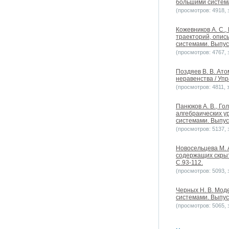
большими системам
(просмотров: 4918, з
Кожевников А. С.
траекторий, опис
системами. Выпуск
(просмотров: 4767, з
Поздяев В. В. Ат
неравенства / Уп
(просмотров: 4811, з
Панюков А. В., Г
алгебраических у
системами. Выпуск
(просмотров: 5137, з
Новосельцева М. 
содержащих скрыт
С.93-112.
(просмотров: 5093, з
Черных Н. В. Мод
системами. Выпуск
(просмотров: 5065, з