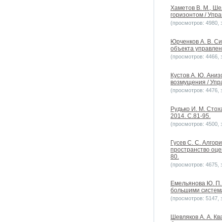
Хаметов В. М., Ше
горизонтом / Упра
(просмотров: 4980, з
Юрченков А. В. С
объекта управлен
(просмотров: 4466, з
Кустов А. Ю. Ани
возмущения / Упр
(просмотров: 4476, з
Рудько И. М. Сто
2014. С.81-95.
(просмотров: 4500, з
Гусев С. С. Алго
пространство оце
80.
(просмотров: 4675, з
Емельянова Ю. П.
большими системам
(просмотров: 5147, з
Шевляков А. А. К