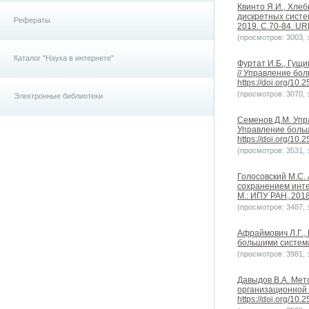
Квинто Я.И., Хле
дискретных систе
Рефераты
2019. С.70-84. URL
(просмотров: 3003, з
Каталог "Наука в интернете"
Фуртат И.Б., Гущ
// Управление бол
https://doi.org/10
(просмотров: 3070, з
Электронные библиотеки
Семенов Д.М. Упр
Управление больш
https://doi.org/10
(просмотров: 3531, з
Голосовский М.С.
сохранением инте
М.: ИПУ РАН, 2018.
(просмотров: 3487, з
Афраймович Л.Г.,
большими системам
(просмотров: 3981, з
Давыдов В.А. Мет
организационной 
https://doi.org/10