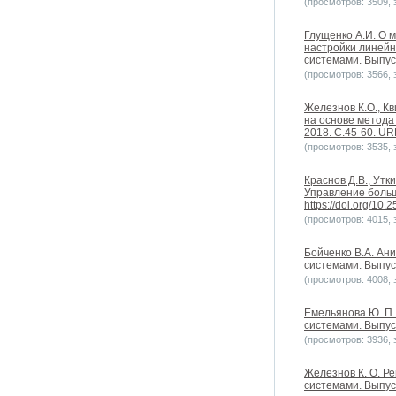
(просмотров: 3509, з
Глущенко А.И. О 
настройки линейн
системами. Выпуск 
(просмотров: 3566, з
Железнов К.О., К
на основе метода
2018. С.45-60. URL
(просмотров: 3535, з
Краснов Д.В., Ут
Управление больш
https://doi.org/10
(просмотров: 4015, з
Бойченко В.А. Ан
системами. Выпуск 
(просмотров: 4008, з
Емельянова Ю. П.
системами. Выпуск
(просмотров: 3936, з
Железнов К. О. Р
системами. Выпуск