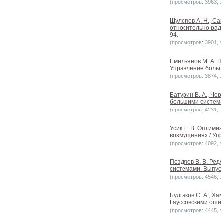
(просмотров: 3963, з
Шулепов А. Н., С
относительно рад
94.
(просмотров: 3901, з
Емельянов М. А. 
Управление больш
(просмотров: 3874, з
Батурин В. А., Ч
большими системам
(просмотров: 4231, з
Усик Е. В. Оптим
возмущениях / Уп
(просмотров: 4092, з
Поздяев В. В. Ре
системами. Выпуск
(просмотров: 4546, з
Булгаков С. А., 
Гауссовскими оши
(просмотров: 4445, з