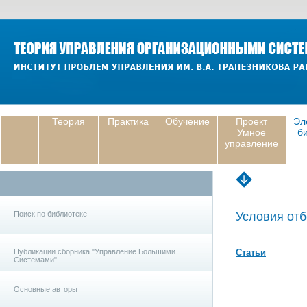
Теория
Практика
Обучение
Проект
Эл
Умное
б
управление
Поиск по библиотеке
Условия отб
Публикации сборника "Управление Большими
Статьи
Системами"
Основные авторы