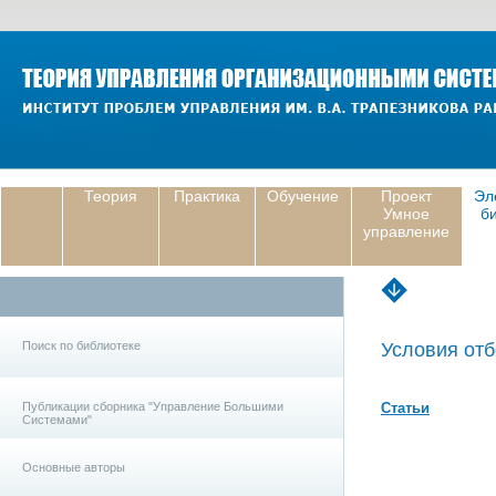
Теория
Практика
Обучение
Проект
Эл
Умное
б
управление
Поиск по библиотеке
Условия отб
Публикации сборника "Управление Большими
Статьи
Системами"
Основные авторы