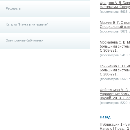
Фрадков А. Л. Бл
системами. Специ
Рефераты
(просмотров: 5636, з
Миркин Б. Г. О п
Каталог "Наука в интернете"
Специальный выпу
(просмотров: 5671, з
Электронные библиотеки
Москалева О. В. 
большими система
С.308-331.
(просмотров: 5413, з
Гринченко C. Н. 
большими система
С.280-291.
(просмотров: 5568, з
Фейгельман М. В.,
Управление больш
наукой, 2013. С.3
(просмотров: 5229, з
Назад
Публикации 1 - 5 и
Начало | Пред. |
1