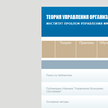
Теория
Практика
Обуч
Поиск по библиотеке
Публикации сборника "Управление Большими
Системами"
Основные авторы