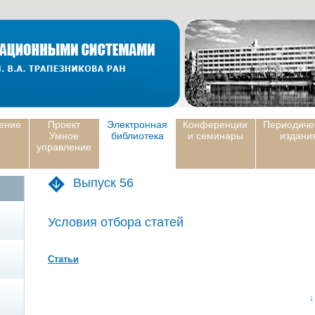
ение
Проект
Электронная
Конференции
Периодиче
Умное
библиотека
и семинары
издани
управление
Выпуск 56
Условия отбора статей
Статьи
↓