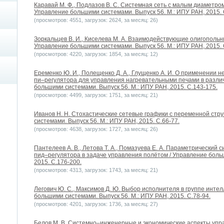
Каравай М. Ф., Подлазов В. С. Системная сеть с малым диаметр
Управление большими системами. Выпуск 56. М.: ИПУ РАН, 2015. 
(просмотров: 4551, загрузок: 2624, за месяц: 26)
Зоркальцев В. И., Киселева М. А. Взаимодействующие олигопольн
Управление большими системами. Выпуск 56. М.: ИПУ РАН, 2015. 
(просмотров: 4220, загрузок: 1854, за месяц: 12)
Еременко Ю. И., Полещенко Д. А., Глущенко А. И. О применении 
пи–регулятора для управления нагревательными печами в разли
большими системами. Выпуск 56. М.: ИПУ РАН, 2015. С.143-175.
(просмотров: 4499, загрузок: 1751, за месяц: 21)
Иванов Н. Н. Стохастические сетевые графики с переменной стр
системами. Выпуск 56. М.: ИПУ РАН, 2015. С.66-77.
(просмотров: 4638, загрузок: 1727, за месяц: 26)
Пантелеев А. В., Летова Т. А., Помазуева Е. А. Параметрический 
пид–регулятора в задаче управления полётом / Управление боль
2015. С.176-200.
(просмотров: 4313, загрузок: 1743, за месяц: 21)
Легович Ю. С., Максимов Д. Ю. Выбор исполнителя в группе интел
большими системами. Выпуск 56. М.: ИПУ РАН, 2015. С.78-94.
(просмотров: 4201, загрузок: 1736, за месяц: 27)
Белов М. В. Системно–инженерные и экономические аспекты упр