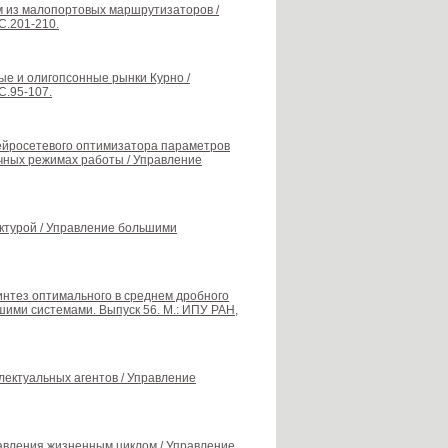
ом из малопортовых маршрутизаторов /
С.201-210.
ые и олигопсонные рынки Курно /
С.95-107.
нейросетевого оптимизатора параметров
чных режимах работы / Управление
уктурой / Управление большими
синтез оптимального в среднем дробного
шими системами. Выпуск 56. М.: ИПУ РАН,
лектуальных агентов / Управление
авления жизненным циклом / Управление