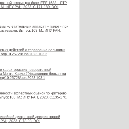
ратной связью (на базе IEEE 1588 – PTP
М.: ИПУ РАН, 2023. С.171-189. DOI:
темы «Летательный аппарат + пилот» при
истемами. Выпуск 103. М.: ИПУ РАН,
оевых действий // Управление большими
i.org/10.25728/ubs.2023.103.2
ние характеристик приоритетной
а Монте-Карло // Управление большими
.org/10.25728/ubs.2023.103.1
нности экспертных оценок по критерию
пуск 103. М.: ИПУ РАН, 2023. С.135-170.
линейной дискретной дескрипторной
РАН, 2023. С.78-93. DOI: