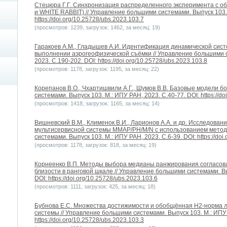
Стецюра Г.Г. Синхронизация распределенного эксперимента с об
и WHITE RABBIT) // Управление большими системами. Выпуск 103. 
https://doi.org/10.25728/ubs.2023.103.7
(просмотров: 1239, загрузок: 1462, за месяц: 19)
Гаракоев А.М., Гладышев А.И. Идентификация динамической сис
выполнении аэрогеофизической съёмки // Управление большими с
2023. С.190-202. DOI: https://doi.org/10.25728/ubs.2023.103.8
(просмотров: 1178, загрузок: 1195, за месяц: 22)
Корепанов В.О., Чхартишвили А.Г., Шумов В.В. Базовые модели б
системами. Выпуск 103. М.: ИПУ РАН, 2023. С.40-77. DOI: https://do
(просмотров: 1418, загрузок: 1165, за месяц: 14)
Вишневский В.М., Клименок В.И., Ларионов А.А. и др. Исследова
мультисервисной системы MMAP/PH/M/N с использованием метод
системами. Выпуск 103. М.: ИПУ РАН, 2023. С.6-39. DOI: https://doi
(просмотров: 1178, загрузок: 818, за месяц: 19)
Корнеенко В.П. Методы выбора медианы ранжирования согласова
близости в ранговой шкале // Управление большими системами. Вы
DOI: https://doi.org/10.25728/ubs.2023.103.6
(просмотров: 1111, загрузок: 425, за месяц: 18)
Бубнова Е.С. Множества достижимости и обобщённая H2-норма 
системы // Управление большими системами. Выпуск 103. М.: ИПУ 
https://doi.org/10.25728/ubs.2023.103.3