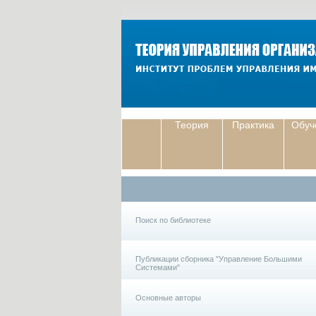
Теория
Практика
Обуч
Поиск по библиотеке
Публикации сборника "Управление Большими
Системами"
Основные авторы