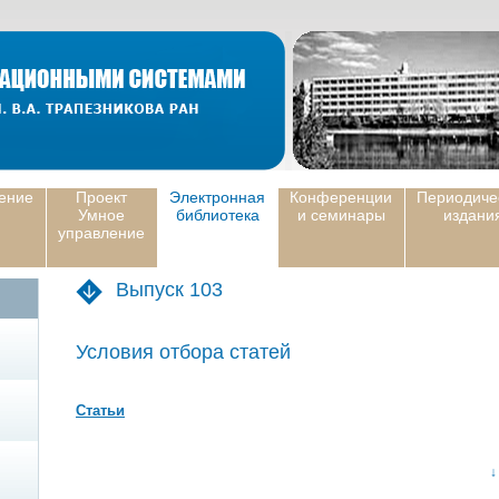
ение
Проект
Электронная
Конференции
Периодиче
Умное
библиотека
и семинары
издани
управление
Выпуск 103
Условия отбора статей
Статьи
↓