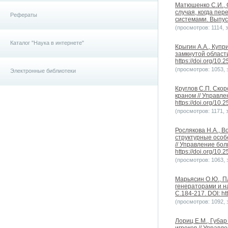
Матюшенко С.И., 
случая, когда пе
Рефераты
системами. Выпуск 
(просмотров: 1114, з
Каталог "Наука в интернете"
Крыгин А.А., Куп
замкнутой области
https://doi.org/10
(просмотров: 1053, з
Электронные библиотеки
Круглов С.П. Ско
краном // Управле
https://doi.org/10
(просмотров: 1171, з
Рослякова Н.А., В
структурные особ
// Управление бол
https://doi.org/10
(просмотров: 1063, з
Марьясин О.Ю., П
генераторами и н
С.184-217. DOI: ht
(просмотров: 1092, з
Лориц Е.М., Губа