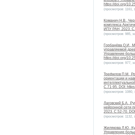
игроков // Управл
https://doi.org/10
(просмотров: 1161, з
Команич Н.В., Че
комплекса Арктич
ИПУ РАН, 2023. С.1
(просмотров: 985, за
Горбанёва О.И., 
управляемой древ
Управление больш
https://doi.org/10
(просмотров: 977, за
Трефилов П.М., Р
ориентации и нав
интеллектуальной
С.71-95. DOI: http
(просмотров: 1080, з
Лаговский Б.А., 
нейронной сети п
2023. С.52-70. DOI
(просмотров: 1132, з
Жилякова Л.Ю., К
Управление больши