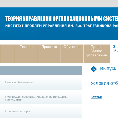
Теория
Практика
Обучение
Проект
Эл
Умное
б
управление
Выпуск 
Поиск по библиотеке
Условия отб
Публикации сборника "Управление Большими
Статьи
Системами"
Основные авторы