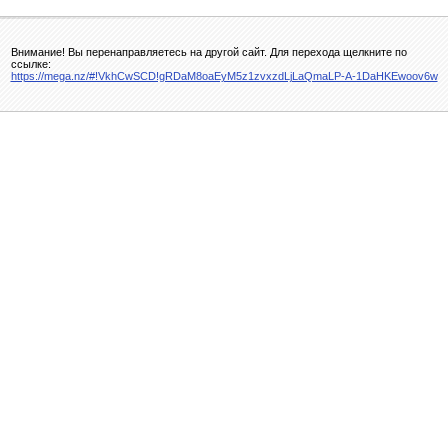
Внимание! Вы перенаправляетесь на другой сайт. Для перехода щелкните по
ссылке:
https://mega.nz/#!VkhCwSCD!gRDaM8oaEyM5z1zvxzdLjLaQmaLP-A-1DaHKEwoov6w