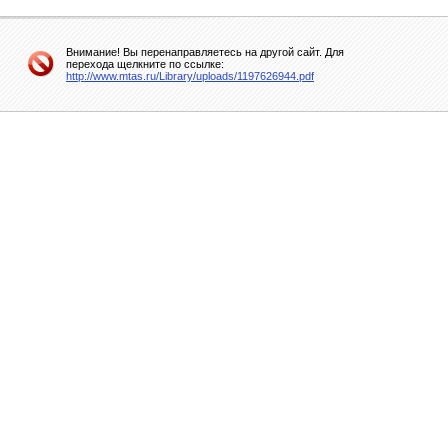
Внимание! Вы перенаправляетесь на другой сайт. Для
перехода щелкните по ссылке:
http://www.mtas.ru/Library/uploads/1197626944.pdf