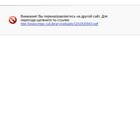
Внимание! Вы перенаправляетесь на другой сайт. Для
перехода щелкните по ссылке:
http://www.mtas.ru/Library/uploads/1151920943.pdf