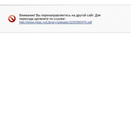
Внимание! Вы перенаправляетесь на другой сайт. Для
перехода щелкните по ссылке:
http://www.mtas.ru/Library/uploads/1150390476.pdf