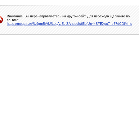
Внимание! Вы перенаправляетесь на другой сайт. Для перехода щелкните по
ссылке:
https://mega.nz/#!U9gmBA6J!LoqAsEctZAnssuIs65ofjJn4xSFEXpu7_s67dCDiMms