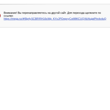
Внимание! Вы перенаправляетесь на другой сайт. Для перехода щелкните по
ссылке:
https://mega.nz/#!Bp4ySCBR!RH16sWp_KYxJPOepvyCot98KCUQXbXtujatPhrdvduQ