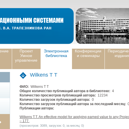
ение
Проект
Электронная
Конференции
Периодиче
Умное
библиотека
и семинары
издани
управление
Wilkens T T
ФИО:
Wilkens T T
Общее количество публикаций автора в библиотеке:
4
Количество просмотров публикаций автора:
12234
Количество загрузок публикаций автора:
0
Количество загрузок публикаций автора за последний месяц:
Публикации автора:
Wilkens T.T. An effective model for applying earned value to any Proj
– 177.
(просмотров: 3089, загрузок: 0, за месяц: 0)