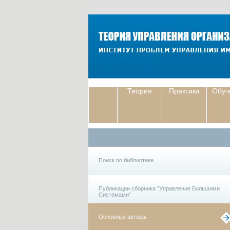
Теория
Практика
Обуч
Поиск по библиотеке
Публикации сборника "Управление Большими
Системами"
Основные авторы