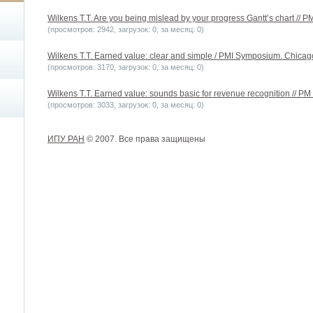
Wilkens T.T. Are you being mislead by your progress Gantt’s chart // P
(просмотров: 2942, загрузок: 0, за месяц: 0)
Wilkens T.T. Earned value: clear and simple / PMI Symposium. Chicago
(просмотров: 3170, загрузок: 0, за месяц: 0)
Wilkens T.T. Earned value: sounds basic for revenue recognition // PM 
(просмотров: 3033, загрузок: 0, за месяц: 0)
ИПУ РАН
© 2007. Все права защищены