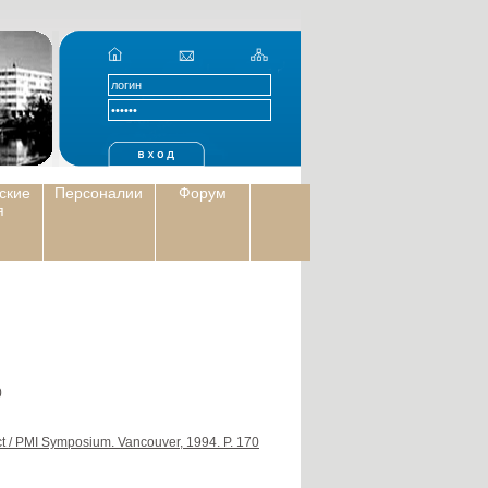
ские
Персоналии
Форум
я
0
ect / PMI Symposium. Vancouver, 1994. P. 170