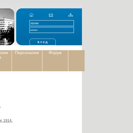
ские
Персоналии
Форум
я
5
w, 1914.