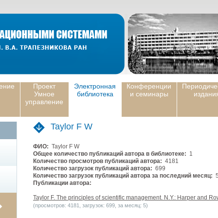
ение
Проект
Электронная
Конференции
Периодиче
Умное
библиотека
и семинары
издани
управление
Taylor F W
ФИО:
Taylor F W
Общее количество публикаций автора в библиотеке:
1
Количество просмотров публикаций автора:
4181
Количество загрузок публикаций автора:
699
Количество загрузок публикаций автора за последний месяц:
Публикации автора:
Taylor F. The principles of scientific management. N.Y.: Harper and Ro
(просмотров: 4181, загрузок: 699, за месяц: 5)