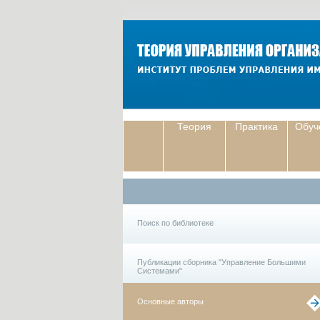
Теория
Практика
Обуч
Поиск по библиотеке
Публикации сборника "Управление Большими
Системами"
Основные авторы