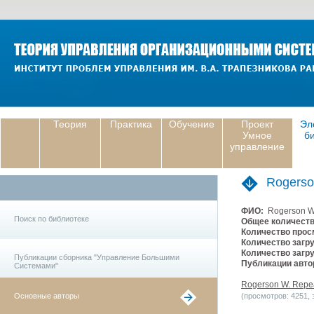
Теория
Практика
Обучение
Проект
Эл
Умное
б
управление
Rogers
ФИО:
Rogerson 
Поиск по библиотеке
Общее количеств
Количество прос
Количество загру
Количество загру
Публикации сборника "Управление Большими
Публикации авто
Системами"
Rogerson W. Repeat
Основные авторы
(просмотров: 4251, з