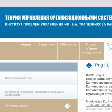
Теория
Практика
Обучение
Проект
Эл
Умное
б
управление
Png I L
ФИО:
Png I L
Поиск по библиотеке
Общее количеств
Количество прос
Количество загру
Количество загру
Публикации сборника "Управление Большими
Публикации авто
Системами"
Mookherjee D., Png
1995. Vol. 105. № 1
Основные авторы
(просмотров: 3228, з