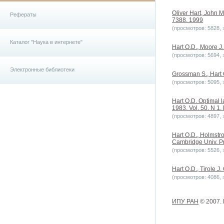
Oliver Hart, John 
Рефераты
7388. 1999
(просмотров: 5828, з
Каталог "Наука в интернете"
Hart O.D., Moore J.
(просмотров: 5694, з
Электронные библиотеки
Grossman S., Hart O
(просмотров: 5095, з
Hart O.D. Optimal l
1983. Vol. 50. N 1. 
(просмотров: 4897, з
Hart O.D., Holmstr
Cambridge Univ. Pr
(просмотров: 5526, з
Hart O.D., Tirole J
(просмотров: 4086, з
ИПУ РАН
© 2007.