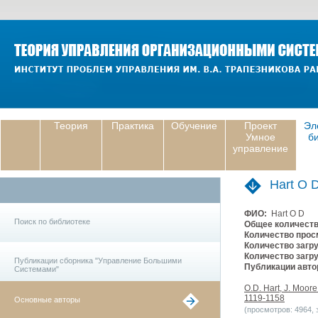
Теория
Практика
Обучение
Проект
Эл
Умное
б
управление
Hart O 
ФИО:
Hart O D
Поиск по библиотеке
Общее количеств
Количество прос
Количество загру
Количество загру
Публикации сборника "Управление Большими
Публикации авто
Системами"
O.D. Hart, J. Moore
1119-1158
Основные авторы
(просмотров: 4964, з