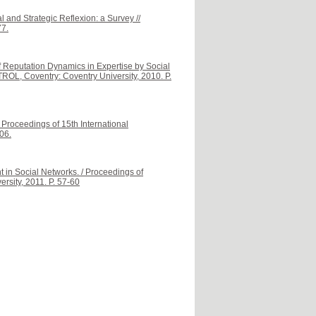
l and Strategic Reflexion: a Survey //
77.
f Reputation Dynamics in Expertise by Social
OL, Coventry: Coventry University, 2010. P.
/ Proceedings of 15th International
06.
 in Social Networks. / Proceedings of
rsity, 2011. P. 57-60