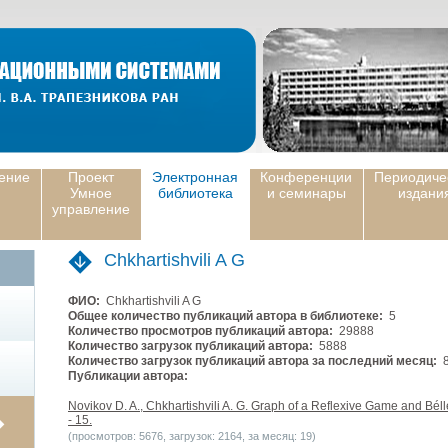
ение
Проект
Электронная
Конференции
Периодиче
Умное
библиотека
и семинары
издани
управление
Chkhartishvili A G
ФИО:
Chkhartishvili A G
Общее количество публикаций автора в библиотеке:
5
Количество просмотров публикаций автора:
29888
Количество загрузок публикаций автора:
5888
Количество загрузок публикаций автора за последний месяц:
8
Публикации автора:
Novikov D. A., Chkhartishvili A. G. Graph of a Reflexive Game and Béll
- 15.
(просмотров: 5676, загрузок: 2164, за месяц: 19)