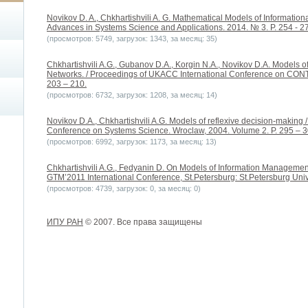
Novikov D. A., Chkhartishvili A. G. Mathematical Models of Informationa
Advances in Systems Science and Applications. 2014. № 3. P. 254 - 2
(просмотров: 5749, загрузок: 1343, за месяц: 35)
Chkhartishvili A.G., Gubanov D.A., Korgin N.A., Novikov D.A. Models o
Networks. / Proceedings of UKACC International Conference on CONTR
203 – 210.
(просмотров: 6732, загрузок: 1208, за месяц: 14)
Novikov D.A., Chkhartishvili A.G. Models of reflexive decision-making 
Conference on Systems Science. Wroclaw, 2004. Volume 2. P. 295 – 3
(просмотров: 6992, загрузок: 1173, за месяц: 13)
Chkhartishvili A.G., Fedyanin D. On Models of Information Management
GTM’2011 International Conference, St.Petersburg: St.Petersburg Unive
(просмотров: 4739, загрузок: 0, за месяц: 0)
ИПУ РАН
© 2007. Все права защищены