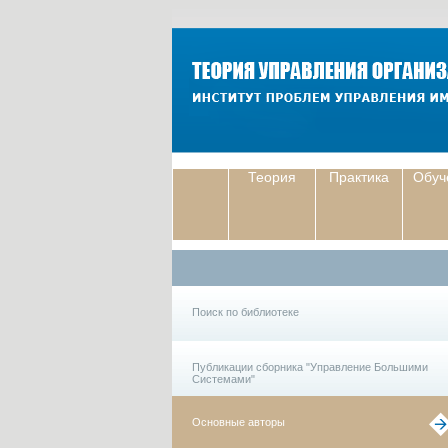
Теория
Практика
Обуч
Поиск по библиотеке
Публикации сборника "Управление Большими
Системами"
Основные авторы