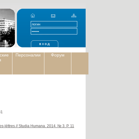
ские
Персоналии
Форум
я
1
es-léttres // Studia Humana. 2014. № 3. P. 11