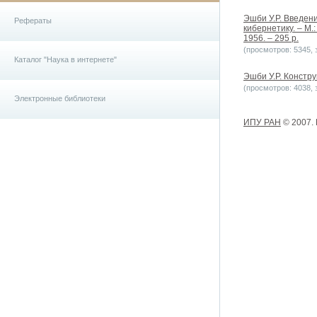
Эшби У.Р. Введени
Рефераты
кибернетику. – М.:
1956. – 295 p.
(просмотров: 5345, з
Каталог "Наука в интернете"
Эшби У.Р. Констру
(просмотров: 4038, з
Электронные библиотеки
ИПУ РАН
© 2007.