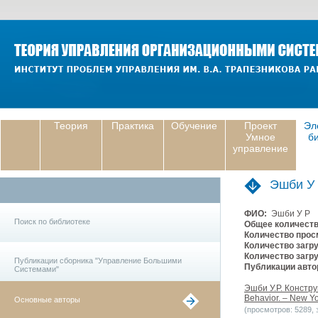
Теория
Практика
Обучение
Проект
Эл
Умное
б
управление
Эшби У
ФИО:
Эшби У Р
Поиск по библиотеке
Общее количеств
Количество прос
Количество загру
Количество загру
Публикации сборника "Управление Большими
Публикации авто
Системами"
Эшби У.Р. Конструкц
Behavior. – New Yo
Основные авторы
(просмотров: 5289, з