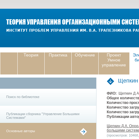
Теория
Практика
Обучение
Проект
Эл
Умное
б
управление
Щепкин
ФИО:
Щепкин Д А
Поиск по библиотеке
Общее количеств
Количество прос
Количество загру
Количество загру
Публикации сборника "Управление Большими
Публикации авто
Системами"
Щепкин Д.А. Опре
большими системам
Основные авторы
(просмотров: 10468, 