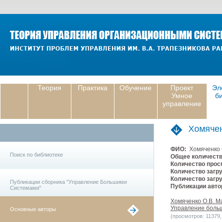
Теория
Практика
Обучение
Проект
Эл
Умное
б
управление
Хомяче
ФИО:
Хомяченко 
Поиск по библиотеке
Общее количеств
Количество прос
Количество загру
Количество загру
Публикации сборника "Управление Большими
Публикации авто
Системами"
Хомяченко О.В. М
Управление больш
Основные авторы
(просмотров: 11379, 