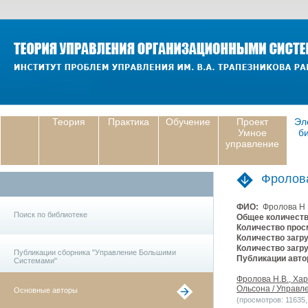
Теория
Практика
Обучение
Проект
Эл
Умное
б
управление
Фролов
ФИО:
Фролова Н 
Поиск по библиотеке
Общее количеств
Количество прос
Количество загру
Количество загру
Публикации сборника "Управление Большими
Публикации авто
Системами"
Фролова Н.В., Ха
Ольсона / Управл
Основные авторы
(просмотров: 11635, 