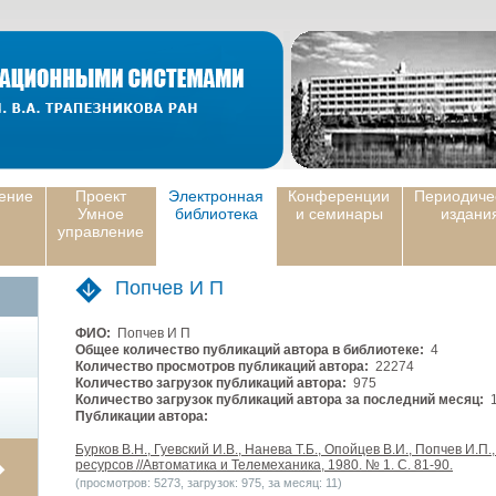
ение
Проект
Электронная
Конференции
Периодиче
Умное
библиотека
и семинары
издани
управление
Попчев И П
ФИО:
Попчев И П
Общее количество публикаций автора в библиотеке:
4
Количество просмотров публикаций автора:
22274
Количество загрузок публикаций автора:
975
Количество загрузок публикаций автора за последний месяц:
1
Публикации автора:
Бурков В.Н., Гуевский И.В., Нанева Т.Б., Опойцев В.И., Попчев И.
ресурсов //Автоматика и Телемеханика, 1980. № 1. С. 81-90.
(просмотров: 5273, загрузок: 975, за месяц: 11)