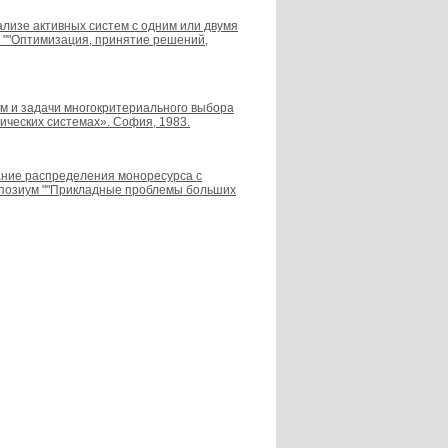
нализе активных систем с одним или двумя
а ""Оптимизация, принятие решений,
тем и задачи многокритериального выбора
ических системах». София, 1983.
вание распределения моноресурса с
мпозиум ""Прикладные проблемы больших