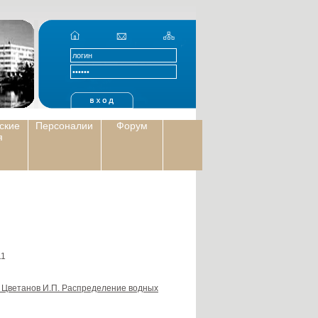
ские
Персоналии
Форум
я
1
П., Цветанов И.П. Распределение водных