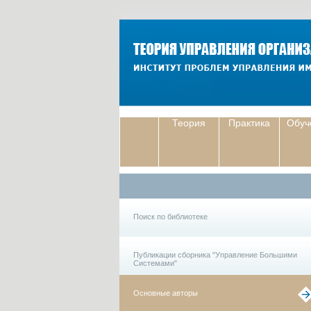
Теория
Практика
Обуч
Поиск по библиотеке
Публикации сборника "Управление Большими
Системами"
Основные авторы