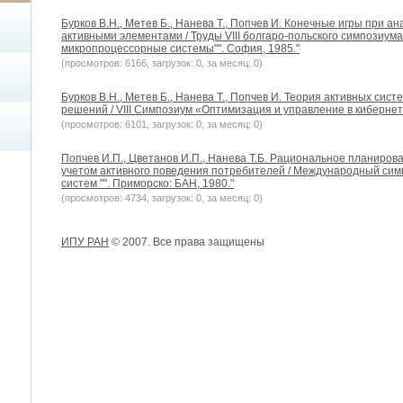
Бурков В.Н., Метев Б., Нанева Т., Попчев И. Конечные игры при а
активными элементами / Труды VIII болгаро-польского симпозиум
микропроцессорные системы"". София, 1985."
(просмотров: 6166, загрузок: 0, за месяц: 0)
Бурков В.Н., Метев Б., Нанева Т., Попчев И. Теория активных сис
решений / VIII Симпозиум «Оптимизация и управление в кибернет
(просмотров: 6101, загрузок: 0, за месяц: 0)
Попчев И.П., Цветанов И.П., Нанева Т.Б. Рациональное планиро
учетом активного поведения потребителей / Международный си
систем "". Приморско: БАН, 1980."
(просмотров: 4734, загрузок: 0, за месяц: 0)
ИПУ РАН
© 2007. Все права защищены