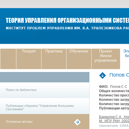
Теория
Практика
Обучение
Проект
Эл
Умное
б
управление
Попов 
ФИО:
Попов С С
Поиск по библиотеке
Общее количеств
Количество прос
Количество загру
Количество загру
Публикации сборника "Управление Большими
Публикации авто
Системами"
Баркалов С.А., Но
М.: ИПУ РАН, 2002.
Основные авторы
(просмотров: 12504, 