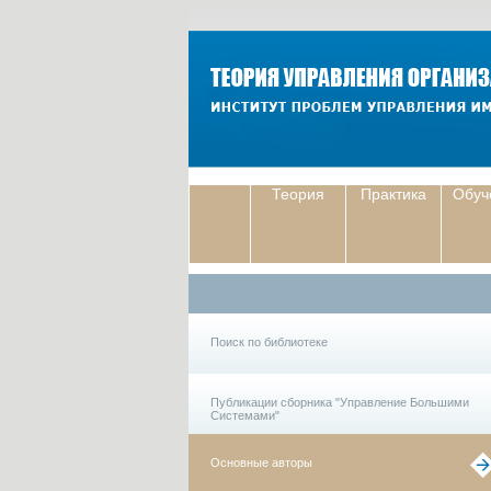
Теория
Практика
Обуч
Поиск по библиотеке
Публикации сборника "Управление Большими
Системами"
Основные авторы