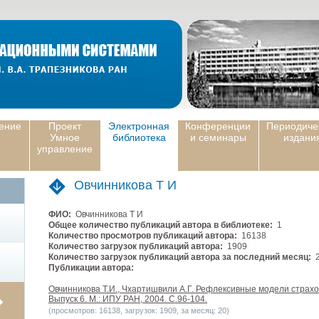
ение
Проект
Электронная
Конференции
Периодиче
Умное
библиотека
и семинары
издани
управление
Овчинникова Т И
ФИО:
Овчинникова Т И
Общее количество публикаций автора в библиотеке:
1
Количество просмотров публикаций автора:
16138
Количество загрузок публикаций автора:
1909
Количество загрузок публикаций автора за последний месяц:
2
Публикации автора:
Овчинникова Т.И., Чхартишвили А.Г. Рефлексивные модели страх
Выпуск 6. М.: ИПУ РАН, 2004. С.96-104.
(просмотров: 16138, загрузок: 1909, за месяц: 20)