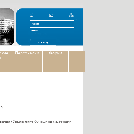
ские
Персоналии
Форум
я
0
ования / Управление большими системами.