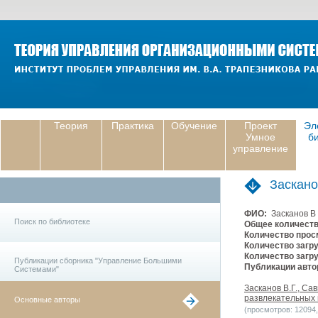
Теория
Практика
Обучение
Проект
Эл
Умное
б
управление
Заскано
ФИО:
Засканов В
Поиск по библиотеке
Общее количеств
Количество прос
Количество загру
Количество загру
Публикации сборника "Управление Большими
Публикации авто
Системами"
Засканов В.Г., С
развлекательных 
Основные авторы
(просмотров: 12094, 