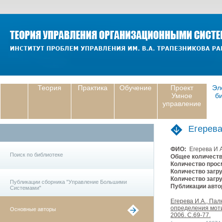
Теория
Практика
Обучение
Проект
Эл
Умное
б
управление
Егерева
ФИО:
Егерева И 
Поиск по библиотеке
Общее количеств
Количество прос
Количество загру
Количество загру
Публикации сборника "Управление Большими
Публикации авто
Системами"
Егерева И.А., Па
определения моти
Основные авторы
2006. С.69-77.