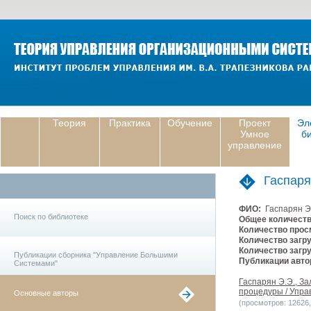
Теория
Практика
Обучение
Проект
Эл
Умное
б
управление
Гаспар
ФИО:
Гаспарян Э
Поиск по библиотеке
Общее количеств
Количество прос
Количество загру
Количество загру
Публикации сборника "Управление Большими
Публикации авто
Системами"
Гаспарян Э.Э., З
процедуры / Упра
Основные авторы
(просмотров: 12626, 