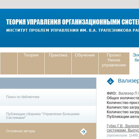
Теория
Практика
Обучение
Проект
Эл
Умное
б
управление
Вализе
ФИО:
Вализер П
Поиск по библиотеке
Общее количеств
Количество прос
Количество загру
Количество загру
Публикации сборника "Управление Большими
Публикации авто
Системами"
Губко Г.В., Вали
системами. Выпуск
Основные авторы
(просмотров: 11489, 