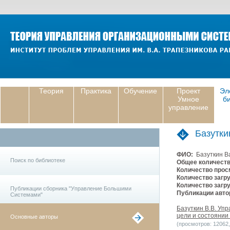
Теория
Практика
Обучение
Проект
Эл
Умное
б
управление
Базутки
ФИО:
Базуткин В
Поиск по библиотеке
Общее количеств
Количество прос
Количество загру
Количество загру
Публикации сборника "Управление Большими
Публикации авто
Системами"
Базуткин В.В. Уп
цели и состоянии 
Основные авторы
(просмотров: 12062, 